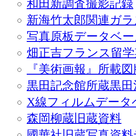
和田新調査撮影記録
新海竹太郎関連ガラ
写真原板データベー
畑正吉フランス留学
『美術画報』所載図
黒田記念館所蔵黒田
X線フィルムデータ
森岡柳蔵旧蔵資料
國華社旧蔵写真資料