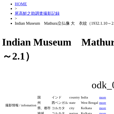
HOME
>
尾高鮮之助調査撮影記録
>
Indian Museum Mathura立仏像 大 衣紋（1932.1.10～2
Indian Museum Mat
～2.1）
odk_
国
インド
country
India
more
州
西ベンガル
state
West Bengal
more
撮影情報 / infomation
県、都市
コルカタ
city
Kolkata
more
地域
コルカタ
region
Kolkata
more