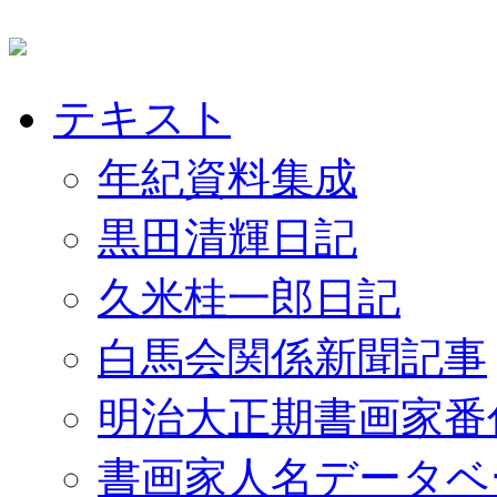
テキスト
年紀資料集成
黒田清輝日記
久米桂一郎日記
白馬会関係新聞記事
明治大正期書画家番
書画家人名データベ