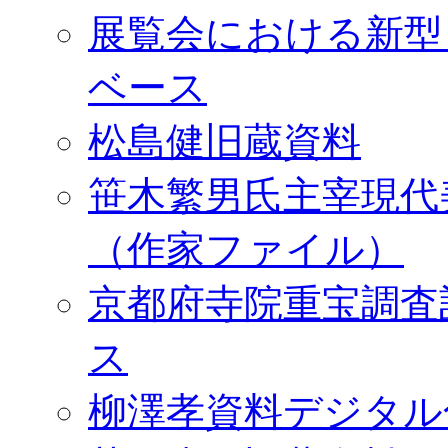
展覧会における新型
ベース
松島健旧蔵資料
笹木繁男氏主宰現代
（作家ファイル）
京都府寺院重宝調査
ス
柳澤孝資料デジタル