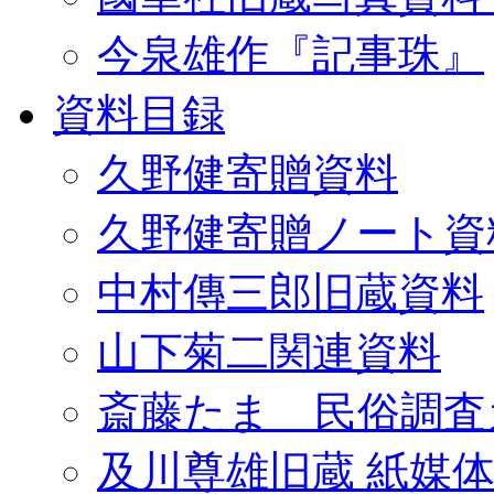
今泉雄作『記事珠』
資料目録
久野健寄贈資料
久野健寄贈ノート資
中村傳三郎旧蔵資料
山下菊二関連資料
斎藤たま 民俗調査
及川尊雄旧蔵 紙媒