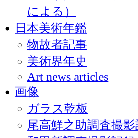
による）
日本美術年鑑
物故者記事
美術界年史
Art news articles
画像
ガラス乾板
尾高鮮之助調査撮影