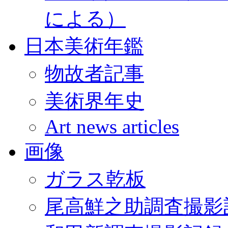
による）
日本美術年鑑
物故者記事
美術界年史
Art news articles
画像
ガラス乾板
尾高鮮之助調査撮影