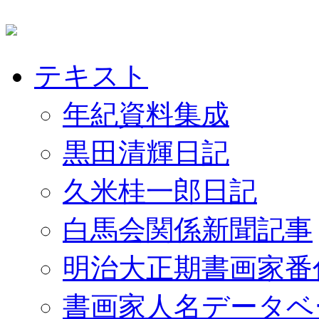
テキスト
年紀資料集成
黒田清輝日記
久米桂一郎日記
白馬会関係新聞記事
明治大正期書画家番
書画家人名データベ