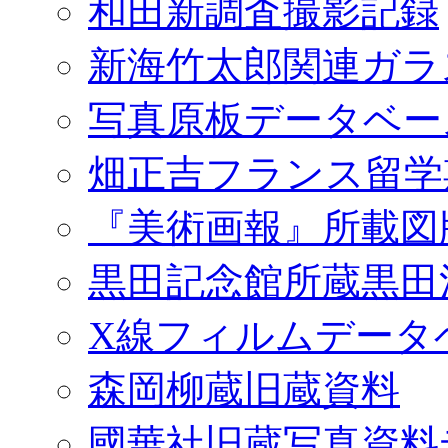
和田新調査撮影記録
新海竹太郎関連ガラ
写真原板データベー
畑正吉フランス留学
『美術画報』所載図
黒田記念館所蔵黒田
X線フィルムデータ
森岡柳蔵旧蔵資料
國華社旧蔵写真資料