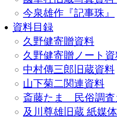
今泉雄作『記事珠』
資料目録
久野健寄贈資料
久野健寄贈ノート資
中村傳三郎旧蔵資料
山下菊二関連資料
斎藤たま 民俗調査
及川尊雄旧蔵 紙媒