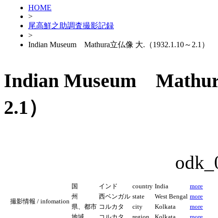
HOME
>
尾高鮮之助調査撮影記録
>
Indian Museum Mathura立仏像 大.（1932.1.10～2.1）
Indian Museum Math
2.1）
odk_
国
インド
country
India
more
州
西ベンガル
state
West Bengal
more
撮影情報 / infomation
県、都市
コルカタ
city
Kolkata
more
地域
コルカタ
region
Kolkata
more