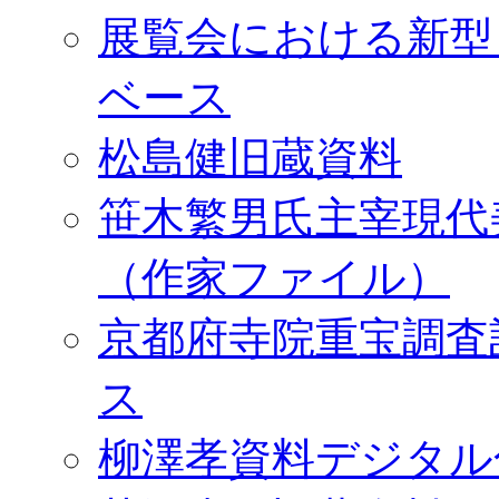
展覧会における新型
ベース
松島健旧蔵資料
笹木繁男氏主宰現代
（作家ファイル）
京都府寺院重宝調査
ス
柳澤孝資料デジタル