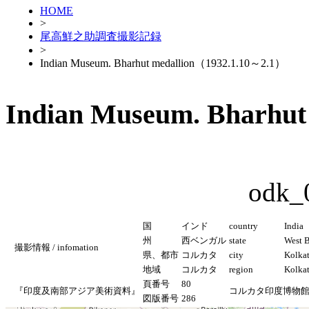
HOME
>
尾高鮮之助調査撮影記録
>
Indian Museum. Bharhut medallion（1932.1.10～2.1）
Indian Museum. Bharhu
odk_
国
インド
country
India
州
西ベンガル
state
West 
撮影情報 / infomation
県、都市
コルカタ
city
Kolka
地域
コルカタ
region
Kolka
頁番号
80
『印度及南部アジア美術資料』
コルカタ印度博物
図版番号
286