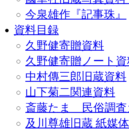
今泉雄作『記事珠』
資料目録
久野健寄贈資料
久野健寄贈ノート資
中村傳三郎旧蔵資料
山下菊二関連資料
斎藤たま 民俗調査
及川尊雄旧蔵 紙媒