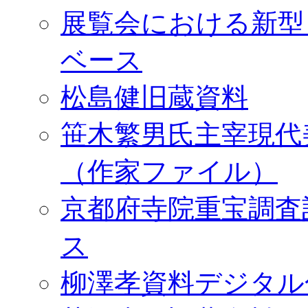
展覧会における新型
ベース
松島健旧蔵資料
笹木繁男氏主宰現代
（作家ファイル）
京都府寺院重宝調査
ス
柳澤孝資料デジタル