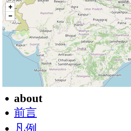
+
−
about
前言
凡例