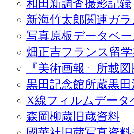
和田新調査撮影記録
新海竹太郎関連ガラ
写真原板データベー
畑正吉フランス留学
『美術画報』所載図
黒田記念館所蔵黒田
X線フィルムデータ
森岡柳蔵旧蔵資料
國華社旧蔵写真資料