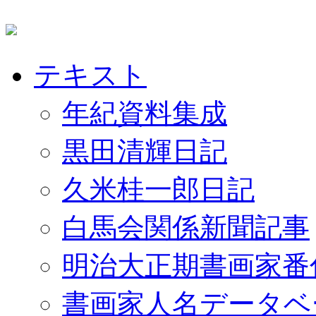
テキスト
年紀資料集成
黒田清輝日記
久米桂一郎日記
白馬会関係新聞記事
明治大正期書画家番
書画家人名データベ