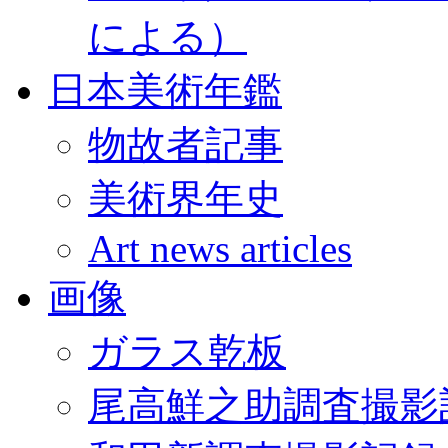
による）
日本美術年鑑
物故者記事
美術界年史
Art news articles
画像
ガラス乾板
尾高鮮之助調査撮影