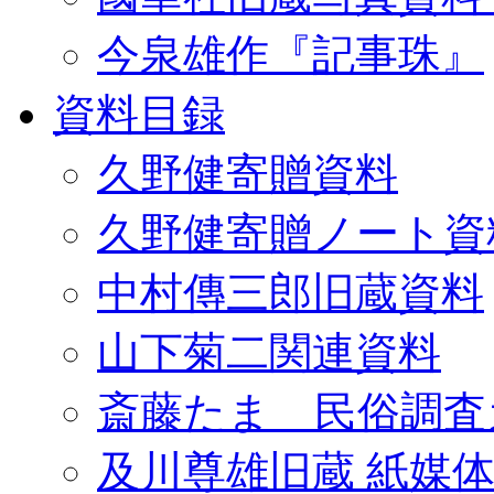
今泉雄作『記事珠』
資料目録
久野健寄贈資料
久野健寄贈ノート資
中村傳三郎旧蔵資料
山下菊二関連資料
斎藤たま 民俗調査
及川尊雄旧蔵 紙媒