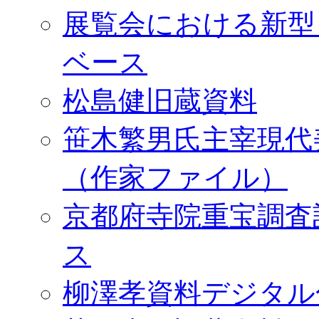
展覧会における新型
ベース
松島健旧蔵資料
笹木繁男氏主宰現代
（作家ファイル）
京都府寺院重宝調査
ス
柳澤孝資料デジタル