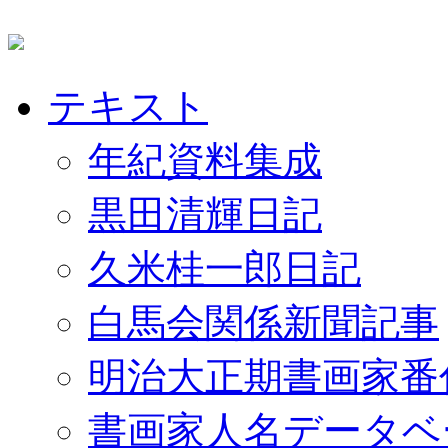
テキスト
年紀資料集成
黒田清輝日記
久米桂一郎日記
白馬会関係新聞記事
明治大正期書画家番
書画家人名データベ