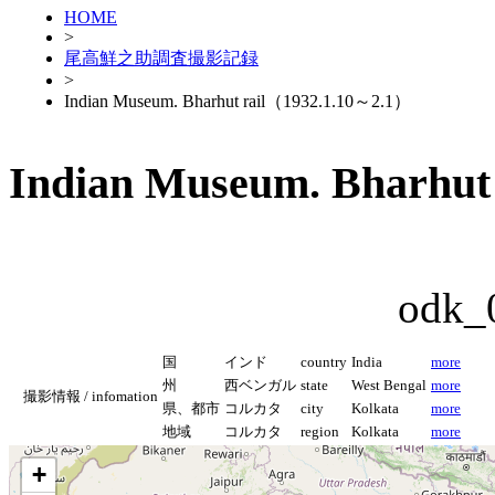
HOME
>
尾高鮮之助調査撮影記録
>
Indian Museum. Bharhut rail（1932.1.10～2.1）
Indian Museum. Bharhut
odk_
国
インド
country
India
more
州
西ベンガル
state
West Bengal
more
撮影情報 / infomation
県、都市
コルカタ
city
Kolkata
more
地域
コルカタ
region
Kolkata
more
+