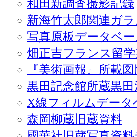
和田新調査撮影記録
新海竹太郎関連ガラ
写真原板データベー
畑正吉フランス留学
『美術画報』所載図
黒田記念館所蔵黒田
X線フィルムデータ
森岡柳蔵旧蔵資料
國華社旧蔵写真資料