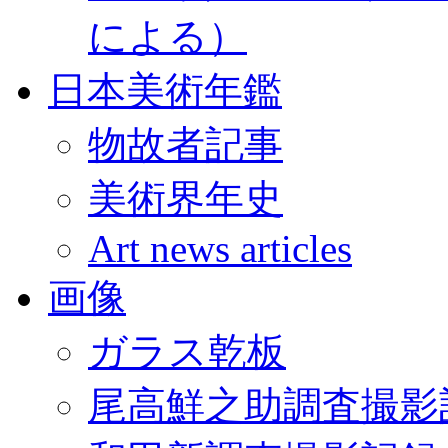
による）
日本美術年鑑
物故者記事
美術界年史
Art news articles
画像
ガラス乾板
尾高鮮之助調査撮影