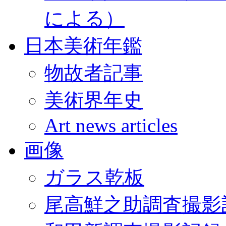
による）
日本美術年鑑
物故者記事
美術界年史
Art news articles
画像
ガラス乾板
尾高鮮之助調査撮影