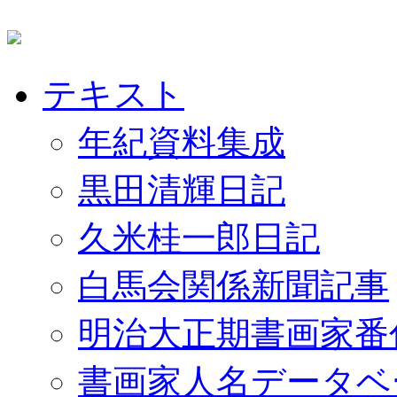
テキスト
年紀資料集成
黒田清輝日記
久米桂一郎日記
白馬会関係新聞記事
明治大正期書画家番
書画家人名データベ