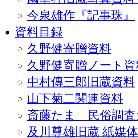
今泉雄作『記事珠』
資料目録
久野健寄贈資料
久野健寄贈ノート資
中村傳三郎旧蔵資料
山下菊二関連資料
斎藤たま 民俗調査
及川尊雄旧蔵 紙媒