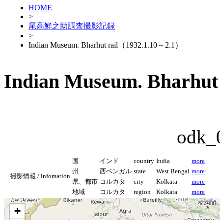
HOME
>
尾高鮮之助調査撮影記録
>
Indian Museum. Bharhut rail（1932.1.10～2.1）
Indian Museum. Bharhut
odk_
国
インド
country
India
more
州
西ベンガル
state
West Bengal
more
撮影情報 / infomation
県、都市
コルカタ
city
Kolkata
more
地域
コルカタ
region
Kolkata
more
+