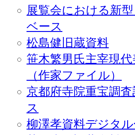
展覧会における新型
ベース
松島健旧蔵資料
笹木繁男氏主宰現代
（作家ファイル）
京都府寺院重宝調査
ス
柳澤孝資料デジタル