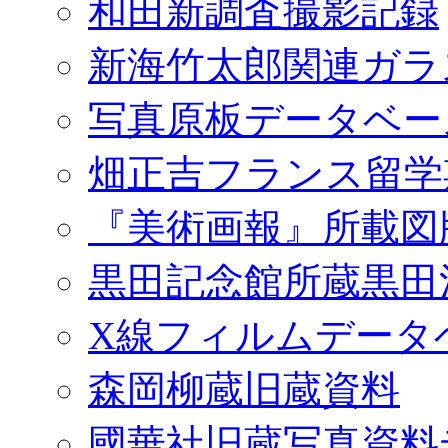
和田新調査撮影記録
新海竹太郎関連ガラ
写真原板データベー
畑正吉フランス留学
『美術画報』所載図
黒田記念館所蔵黒田
X線フィルムデータ
森岡柳蔵旧蔵資料
國華社旧蔵写真資料