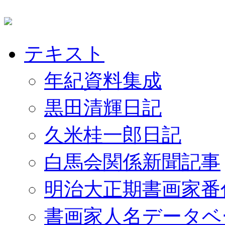
テキスト
年紀資料集成
黒田清輝日記
久米桂一郎日記
白馬会関係新聞記事
明治大正期書画家番
書画家人名データベ