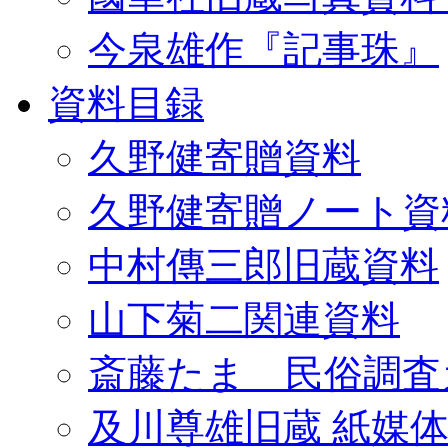
今泉雄作『記事珠』
資料目録
久野健寄贈資料
久野健寄贈ノート資
中村傳三郎旧蔵資料
山下菊二関連資料
斎藤たま 民俗調査
及川尊雄旧蔵 紙媒