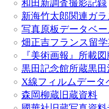
和田新調査撮影記録
新海竹太郎関連ガラ
写真原板データベー
畑正吉フランス留学
『美術画報』所載図
黒田記念館所蔵黒田
X線フィルムデータ
森岡柳蔵旧蔵資料
國華社旧蔵写真資料