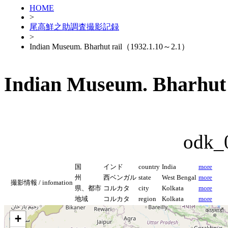
HOME
>
尾高鮮之助調査撮影記録
>
Indian Museum. Bharhut rail（1932.1.10～2.1）
Indian Museum. Bharhut
odk_
国
インド
country
India
more
州
西ベンガル
state
West Bengal
more
撮影情報 / infomation
県、都市
コルカタ
city
Kolkata
more
地域
コルカタ
region
Kolkata
more
+