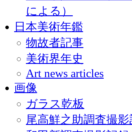
による）
日本美術年鑑
物故者記事
美術界年史
Art news articles
画像
ガラス乾板
尾高鮮之助調査撮影