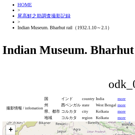
HOME
>
尾高鮮之助調査撮影記録
>
Indian Museum. Bharhut rail（1932.1.10～2.1）
Indian Museum. Bharhut
odk_
国
インド
country
India
more
州
西ベンガル
state
West Bengal
more
撮影情報 / infomation
県、都市
コルカタ
city
Kolkata
more
地域
コルカタ
region
Kolkata
more
+