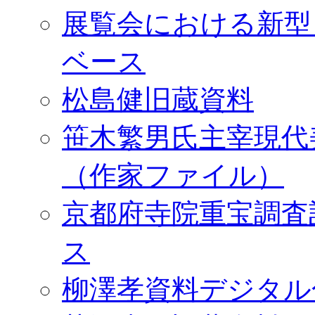
展覧会における新型
ベース
松島健旧蔵資料
笹木繁男氏主宰現代
（作家ファイル）
京都府寺院重宝調査
ス
柳澤孝資料デジタル