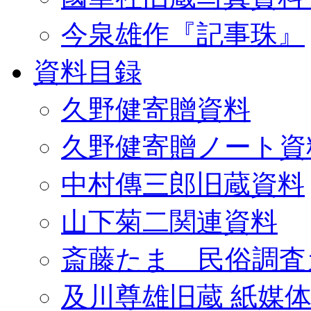
今泉雄作『記事珠』
資料目録
久野健寄贈資料
久野健寄贈ノート資
中村傳三郎旧蔵資料
山下菊二関連資料
斎藤たま 民俗調査
及川尊雄旧蔵 紙媒