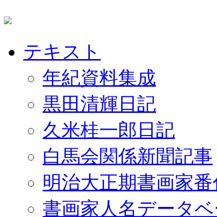
テキスト
年紀資料集成
黒田清輝日記
久米桂一郎日記
白馬会関係新聞記事
明治大正期書画家番
書画家人名データベ