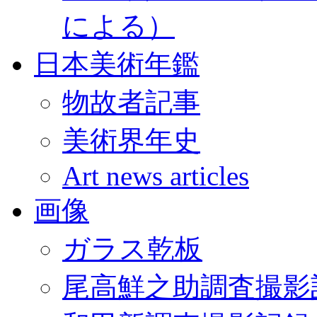
による）
日本美術年鑑
物故者記事
美術界年史
Art news articles
画像
ガラス乾板
尾高鮮之助調査撮影