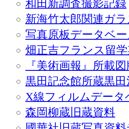
和田新調査撮影記録
新海竹太郎関連ガラ
写真原板データベー
畑正吉フランス留学
『美術画報』所載図
黒田記念館所蔵黒田
X線フィルムデータ
森岡柳蔵旧蔵資料
國華社旧蔵写真資料