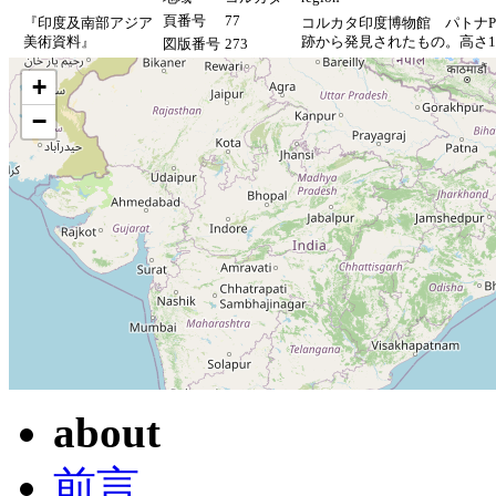
頁番号
77
『印度及南部アジア
コルカタ印度博物館 パトナPat
美術資料』
跡から発見されたもの。高さ1
図版番号
273
+
−
about
前言