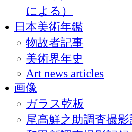
による）
日本美術年鑑
物故者記事
美術界年史
Art news articles
画像
ガラス乾板
尾高鮮之助調査撮影