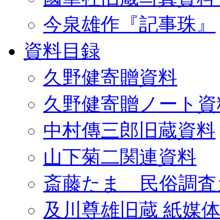
今泉雄作『記事珠』
資料目録
久野健寄贈資料
久野健寄贈ノート資
中村傳三郎旧蔵資料
山下菊二関連資料
斎藤たま 民俗調査
及川尊雄旧蔵 紙媒