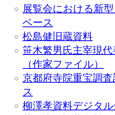
展覧会における新型
ベース
松島健旧蔵資料
笹木繁男氏主宰現代
（作家ファイル）
京都府寺院重宝調査
ス
柳澤孝資料デジタル