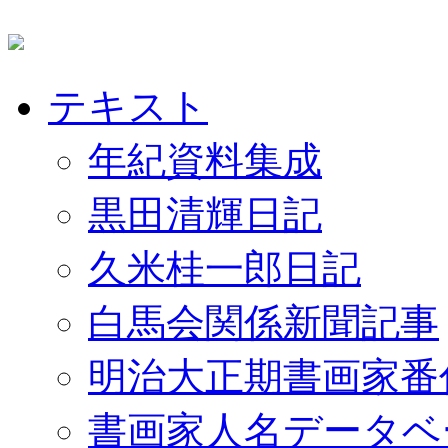
テキスト
年紀資料集成
黒田清輝日記
久米桂一郎日記
白馬会関係新聞記事
明治大正期書画家番
書画家人名データベ