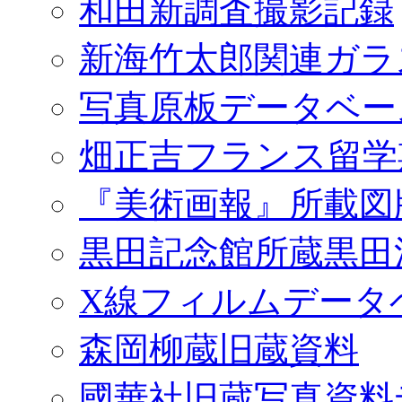
和田新調査撮影記録
新海竹太郎関連ガラ
写真原板データベー
畑正吉フランス留学
『美術画報』所載図
黒田記念館所蔵黒田
X線フィルムデータ
森岡柳蔵旧蔵資料
國華社旧蔵写真資料