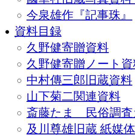
今泉雄作『記事珠』
資料目録
久野健寄贈資料
久野健寄贈ノート資
中村傳三郎旧蔵資料
山下菊二関連資料
斎藤たま 民俗調査
及川尊雄旧蔵 紙媒