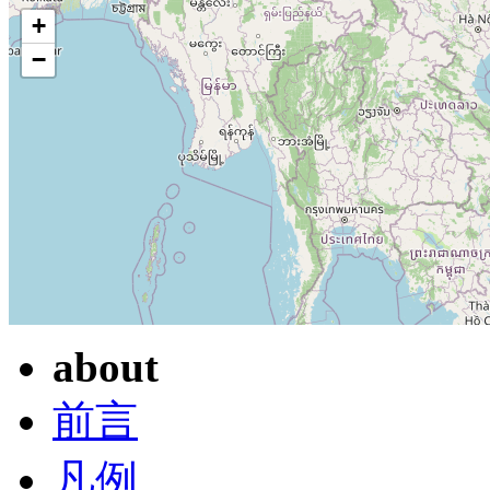
+
−
about
前言
凡例