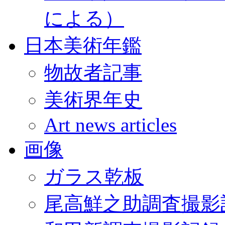
による）
日本美術年鑑
物故者記事
美術界年史
Art news articles
画像
ガラス乾板
尾高鮮之助調査撮影