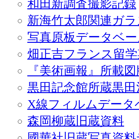
和田新調査撮影記録
新海竹太郎関連ガラ
写真原板データベー
畑正吉フランス留学
『美術画報』所載図
黒田記念館所蔵黒田
X線フィルムデータ
森岡柳蔵旧蔵資料
國華社旧蔵写真資料