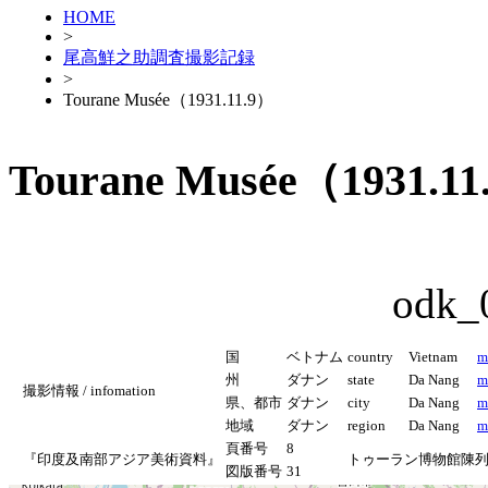
HOME
>
尾高鮮之助調査撮影記録
>
Tourane Musée（1931.11.9）
Tourane Musée（1931.1
odk_
国
ベトナム
country
Vietnam
m
州
ダナン
state
Da Nang
m
撮影情報 / infomation
県、都市
ダナン
city
Da Nang
m
地域
ダナン
region
Da Nang
m
頁番号
8
『印度及南部アジア美術資料』
トゥーラン博物館陳
図版番号
31