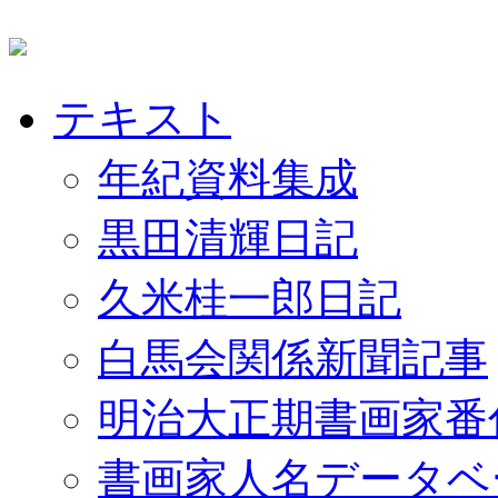
テキスト
年紀資料集成
黒田清輝日記
久米桂一郎日記
白馬会関係新聞記事
明治大正期書画家番
書画家人名データベ