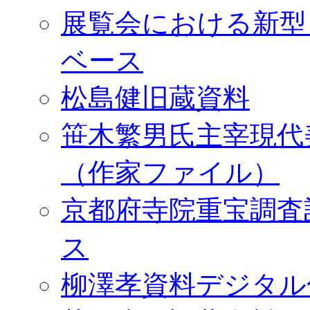
展覧会における新型
ベース
松島健旧蔵資料
笹木繁男氏主宰現代
（作家ファイル）
京都府寺院重宝調査
ス
柳澤孝資料デジタル