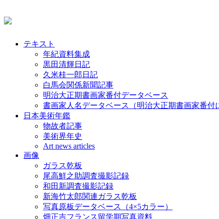
テキスト
年紀資料集成
黒田清輝日記
久米桂一郎日記
白馬会関係新聞記事
明治大正期書画家番付データベース
書画家人名データベース（明治大正期書画家番付
日本美術年鑑
物故者記事
美術界年史
Art news articles
画像
ガラス乾板
尾高鮮之助調査撮影記録
和田新調査撮影記録
新海竹太郎関連ガラス乾板
写真原板データベース（4×5カラー）
畑正吉フランス留学期写真資料