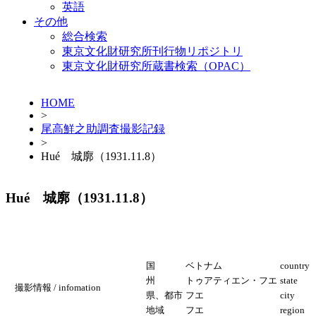
英語
その他
総合検索
東京文化財研究所刊行物リポジトリ
東京文化財研究所蔵書検索（OPAC）
HOME
>
尾高鮮之助調査撮影記録
>
Hué 城廓（1931.11.8）
Hué 城廓（1931.11.8）
国
ベトナム
country
州
トゥアティエン・フエ
state
撮影情報 / infomation
県、都市
フエ
city
地域
フエ
region