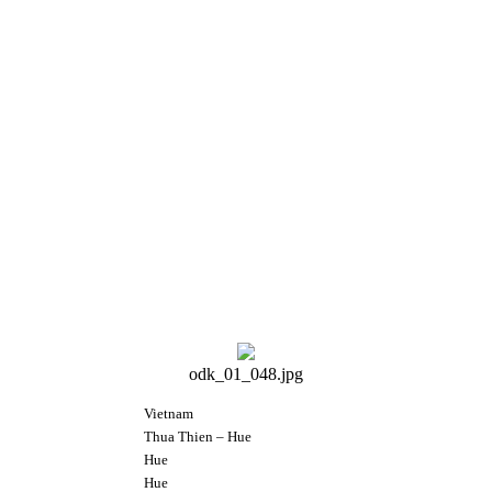
odk_01_048.jpg
Vietnam
Thua Thien – Hue
Hue
Hue