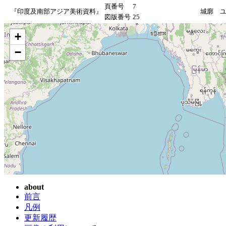
頁番号
7
『印度及南部アジア美術資料』
城廓 
図版番号
25
+
−
about
前言
凡例
更新履歴