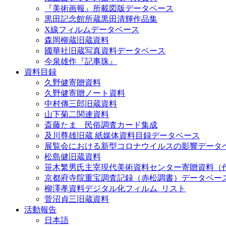
『美術画報』所載図版データベース
黒田記念館所蔵黒田清輝作品集
X線フィルムデータベース
森岡柳蔵旧蔵資料
國華社旧蔵写真資料データベース
今泉雄作『記事珠』
資料目録
久野健寄贈資料
久野健寄贈ノート資料
中村傳三郎旧蔵資料
山下菊二関連資料
斎藤たま 民俗調査カード集成
及川尊雄旧蔵 紙媒体資料目録データベース
展覧会における新型コロナウイルスの影響データ
松島健旧蔵資料
笹木繁男氏主宰現代美術資料センター寄贈資料（
京都府寺院重宝調査記録（赤松調書）データベー
柳澤孝資料デジタル化フィルム_リスト
菅沼貞三旧蔵資料
活動報告
日本語