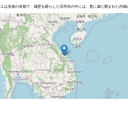
ユエは安南の首都で、城壁を廻らした旧市街の中には、更に濠に囲まれた内城