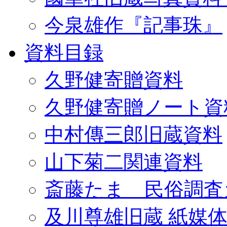
今泉雄作『記事珠』
資料目録
久野健寄贈資料
久野健寄贈ノート資
中村傳三郎旧蔵資料
山下菊二関連資料
斎藤たま 民俗調査
及川尊雄旧蔵 紙媒