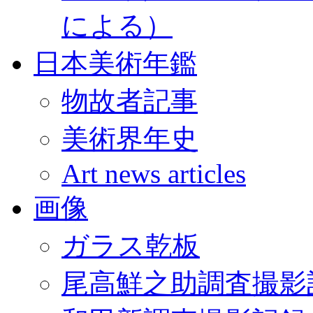
による）
日本美術年鑑
物故者記事
美術界年史
Art news articles
画像
ガラス乾板
尾高鮮之助調査撮影