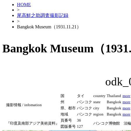
HOME
>
尾高鮮之助調査撮影記録
>
Bangkok Museum（1931.11.21）
Bangkok Museum（1931.
odk_
国
タイ
country
Thailand
more
州
バンコク
state
Bangkok
more
撮影情報 / infomation
県、都市
バンコク
city
Bangkok
more
地域
バンコク
region
Bangkok
more
頁番号
36
『印度及南部アジア美術資料』
バンコク博物館 法
図版番号
127