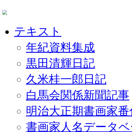
テキスト
年紀資料集成
黒田清輝日記
久米桂一郎日記
白馬会関係新聞記事
明治大正期書画家番
書画家人名データベ