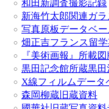
和田新調査撮影記録
新海竹太郎関連ガラ
写真原板データベー
畑正吉フランス留学
『美術画報』所載図
黒田記念館所蔵黒田
X線フィルムデータ
森岡柳蔵旧蔵資料
國華社旧蔵写真資料