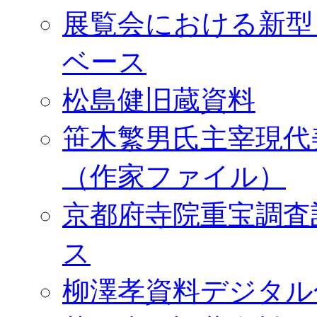
展覧会における新型
ベース
松島健旧蔵資料
笹木繁男氏主宰現代
（作家ファイル）
京都府寺院重宝調査
ス
柳澤孝資料デジタル