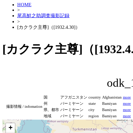
HOME
>
尾高鮮之助調査撮影記録
>
[カクラク主尊]（[1932.4.30]）
[カクラク主尊]（[1932.4.
odk_
国
アフガニスタン
country
Afghanistan
more
州
バーミヤーン
state
Bamiyan
more
撮影情報 / infomation
県、都市
バーミヤーン
city
Bamiyan
more
地域
バーミヤーン
region
Bamiyan
more
+