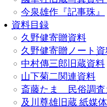
今泉雄作『記事珠』
資料目録
久野健寄贈資料
久野健寄贈ノート資
中村傳三郎旧蔵資料
山下菊二関連資料
斎藤たま 民俗調査
及川尊雄旧蔵 紙媒