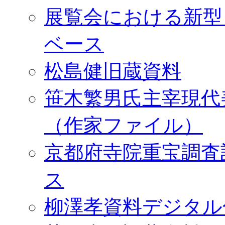
展覧会における新型
ベース
松島健旧蔵資料
笹木繁男氏主宰現代
（作家ファイル）
京都府寺院重宝調査
ス
柳澤孝資料デジタル