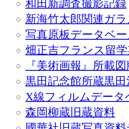
和田新調査撮影記録
新海竹太郎関連ガラ
写真原板データベー
畑正吉フランス留学
『美術画報』所載図
黒田記念館所蔵黒田
X線フィルムデータ
森岡柳蔵旧蔵資料
國華社旧蔵写真資料