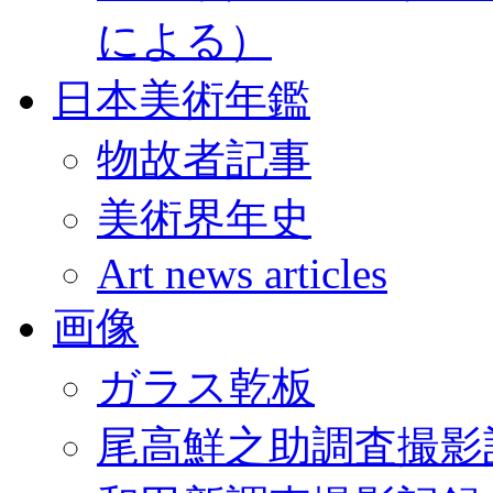
による）
日本美術年鑑
物故者記事
美術界年史
Art news articles
画像
ガラス乾板
尾高鮮之助調査撮影