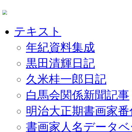
テキスト
年紀資料集成
黒田清輝日記
久米桂一郎日記
白馬会関係新聞記事
明治大正期書画家番
書画家人名データベ