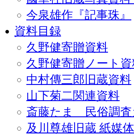
今泉雄作『記事珠』
資料目録
久野健寄贈資料
久野健寄贈ノート資
中村傳三郎旧蔵資料
山下菊二関連資料
斎藤たま 民俗調査
及川尊雄旧蔵 紙媒