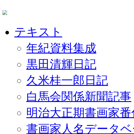
テキスト
年紀資料集成
黒田清輝日記
久米桂一郎日記
白馬会関係新聞記事
明治大正期書画家番
書画家人名データベ