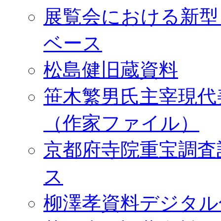
展覧会における新型
ベース
松島健旧蔵資料
笹木繁男氏主宰現代
（作家ファイル）
京都府寺院重宝調査
ス
柳澤孝資料デジタル