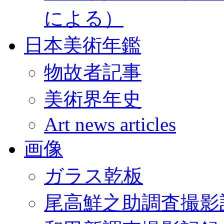
による）
日本美術年鑑
物故者記事
美術界年史
Art news articles
画像
ガラス乾板
尾高鮮之助調査撮影