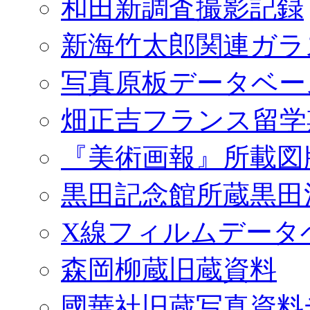
和田新調査撮影記録
新海竹太郎関連ガラ
写真原板データベー
畑正吉フランス留学
『美術画報』所載図
黒田記念館所蔵黒田
X線フィルムデータ
森岡柳蔵旧蔵資料
國華社旧蔵写真資料