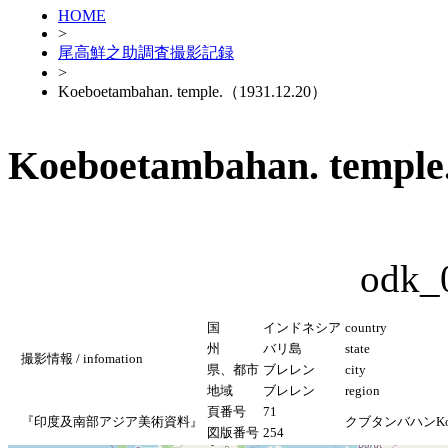
HOME
>
尾高鮮之助調査撮影記録
>
Koeboetambahan. temple.（1931.12.20）
Koeboetambahan. templ
odk_
国
インドネシア
country
州
バリ島
state
撮影情報 / infomation
県、都市
ブレレン
city
地域
ブレレン
region
頁番号
71
『印度及南部アジア美術資料』
クブタンバハンKo
図版番号
254