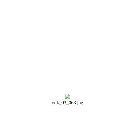
odk_03_063.jpg