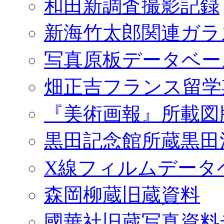
和田新調査撮影記録
新海竹太郎関連ガラ
写真原板データベー
畑正吉フランス留学
『美術画報』所載図
黒田記念館所蔵黒田
X線フィルムデータ
森岡柳蔵旧蔵資料
國華社旧蔵写真資料