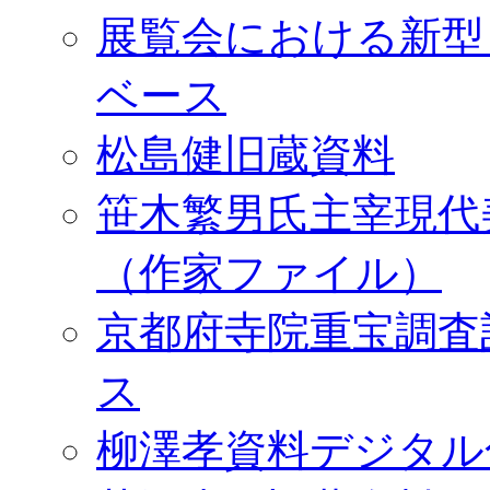
展覧会における新型
ベース
松島健旧蔵資料
笹木繁男氏主宰現代
（作家ファイル）
京都府寺院重宝調査
ス
柳澤孝資料デジタル