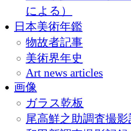
による）
日本美術年鑑
物故者記事
美術界年史
Art news articles
画像
ガラス乾板
尾高鮮之助調査撮影