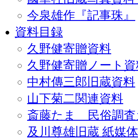
今泉雄作『記事珠』
資料目録
久野健寄贈資料
久野健寄贈ノート資
中村傳三郎旧蔵資料
山下菊二関連資料
斎藤たま 民俗調査
及川尊雄旧蔵 紙媒