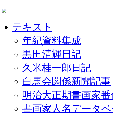
テキスト
年紀資料集成
黒田清輝日記
久米桂一郎日記
白馬会関係新聞記事
明治大正期書画家番
書画家人名データベ