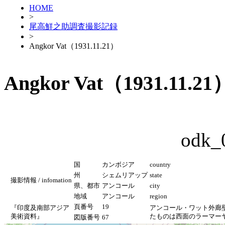
HOME
>
尾高鮮之助調査撮影記録
>
Angkor Vat（1931.11.21）
Angkor Vat（1931.11.21
odk_
国
カンボジア
country
州
シェムリアップ
state
撮影情報 / infomation
県、都市
アンコール
city
地域
アンコール
region
頁番号
19
『印度及南部アジア
アンコール・ワット外廊壁面浮
美術資料』
たものは西面のラーマーヤ
図版番号
67