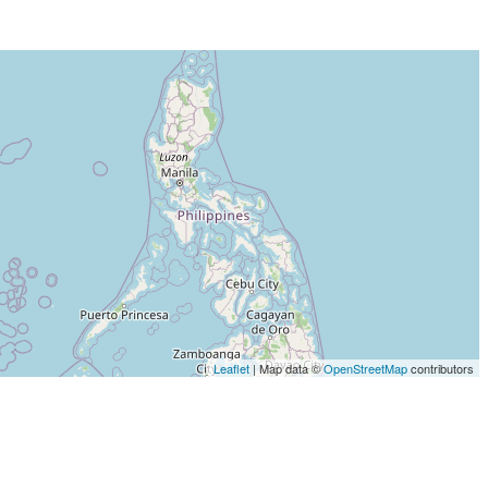
Leaflet
| Map data ©
OpenStreetMap
contributors