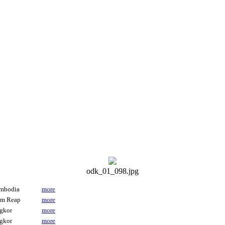
odk_01_098.jpg
mbodia
more
em Reap
more
gkor
more
gkor
more