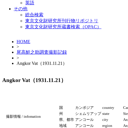
英語
その他
総合検索
東京文化財研究所刊行物リポジトリ
東京文化財研究所蔵書検索（OPAC）
HOME
>
尾高鮮之助調査撮影記録
>
Angkor Vat（1931.11.21）
Angkor Vat（1931.11.21）
国
カンボジア
country
Ca
州
シェムリアップ
state
Si
撮影情報 / infomation
県、都市
アンコール
city
An
地域
アンコール
region
An