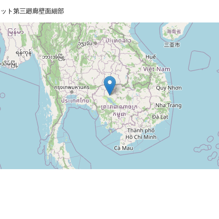
ワット第三廻廊壁面細部