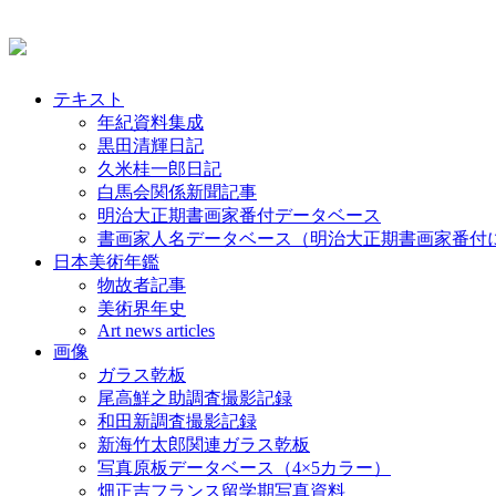
テキスト
年紀資料集成
黒田清輝日記
久米桂一郎日記
白馬会関係新聞記事
明治大正期書画家番付データベース
書画家人名データベース（明治大正期書画家番付
日本美術年鑑
物故者記事
美術界年史
Art news articles
画像
ガラス乾板
尾高鮮之助調査撮影記録
和田新調査撮影記録
新海竹太郎関連ガラス乾板
写真原板データベース（4×5カラー）
畑正吉フランス留学期写真資料