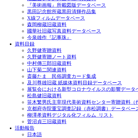
『美術画報』所載図版データベース
黒田記念館所蔵黒田清輝作品集
X線フィルムデータベース
森岡柳蔵旧蔵資料
國華社旧蔵写真資料データベース
今泉雄作『記事珠』
資料目録
久野健寄贈資料
久野健寄贈ノート資料
中村傳三郎旧蔵資料
山下菊二関連資料
斎藤たま 民俗調査カード集成
及川尊雄旧蔵 紙媒体資料目録データベース
展覧会における新型コロナウイルスの影響データ
松島健旧蔵資料
笹木繁男氏主宰現代美術資料センター寄贈資料（
京都府寺院重宝調査記録（赤松調書）データベー
柳澤孝資料デジタル化フィルム_リスト
菅沼貞三旧蔵資料
活動報告
日本語