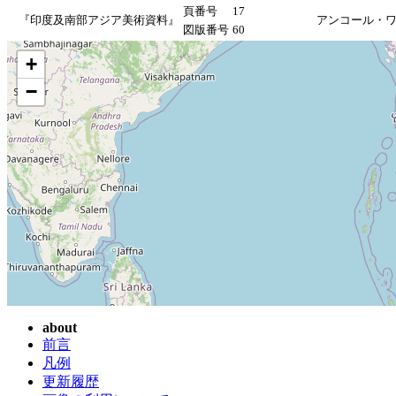
頁番号
17
『印度及南部アジア美術資料』
アンコール・
図版番号
60
+
−
about
前言
凡例
更新履歴