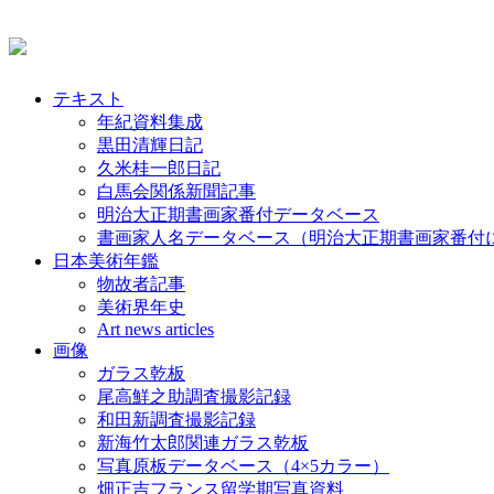
テキスト
年紀資料集成
黒田清輝日記
久米桂一郎日記
白馬会関係新聞記事
明治大正期書画家番付データベース
書画家人名データベース（明治大正期書画家番付
日本美術年鑑
物故者記事
美術界年史
Art news articles
画像
ガラス乾板
尾高鮮之助調査撮影記録
和田新調査撮影記録
新海竹太郎関連ガラス乾板
写真原板データベース（4×5カラー）
畑正吉フランス留学期写真資料