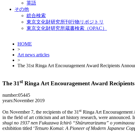
英語
その他
総合検索
東京文化財研究所刊行物リポジトリ
東京文化財研究所蔵書検索（OPAC）
HOME
>
Art news articles
>
The 31st Ringa Art Encouragement Award Recipients Annou
st
The 31
Ringa Art Encouragement Award Recipient
number:05445
years:November 2019
st
On November 7, the recipients of the 31
Ringa Art Encouragement Aw
in the field of art criticism and art history research, were announce
shugi no 1937 nen Fukuzawa Ichirō “Shūrurearizumu” o yominaosu
exhibition titled ‘
Tetsuro Komai: A Pioneer of Modern Japanese Copp