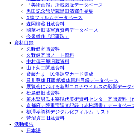
『美術画報』所載図版データベース
黒田記念館所蔵黒田清輝作品集
X線フィルムデータベース
森岡柳蔵旧蔵資料
國華社旧蔵写真資料データベース
今泉雄作『記事珠』
資料目録
久野健寄贈資料
久野健寄贈ノート資料
中村傳三郎旧蔵資料
山下菊二関連資料
斎藤たま 民俗調査カード集成
及川尊雄旧蔵 紙媒体資料目録データベース
展覧会における新型コロナウイルスの影響データ
松島健旧蔵資料
笹木繁男氏主宰現代美術資料センター寄贈資料（
京都府寺院重宝調査記録（赤松調書）データベー
柳澤孝資料デジタル化フィルム_リスト
菅沼貞三旧蔵資料
活動報告
日本語