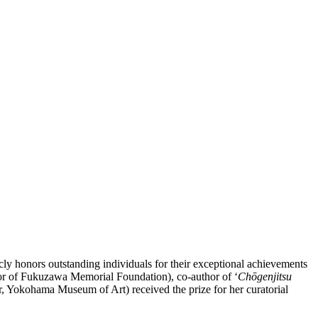
 honors outstanding individuals for their exceptional achievements
isor of Fukuzawa Memorial Foundation), co-author of ‘
Chōgenjitsu
 Yokohama Museum of Art) received the prize for her curatorial