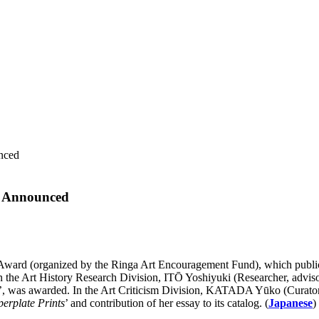
nced
s Announced
ard (organized by the Ringa Art Encouragement Fund), which publicly
d. In the Art History Research Division, ITŌ Yoshiyuki (Researcher, adv
’, was awarded. In the Art Criticism Division, KATADA Yūko (Curator,
erplate Prints
’ and contribution of her essay to its catalog. (
Japanese
)