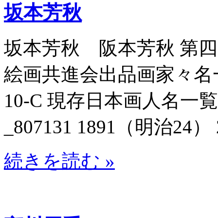
坂本芳秋
坂本芳秋 阪本芳秋 第
絵画共進会出品画家々名一覧_
10-C 現存日本画人名
_807131 1891（明治24） 
続きを読む »