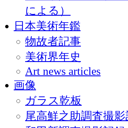
による）
日本美術年鑑
物故者記事
美術界年史
Art news articles
画像
ガラス乾板
尾高鮮之助調査撮影