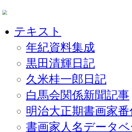
テキスト
年紀資料集成
黒田清輝日記
久米桂一郎日記
白馬会関係新聞記事
明治大正期書画家番
書画家人名データベ