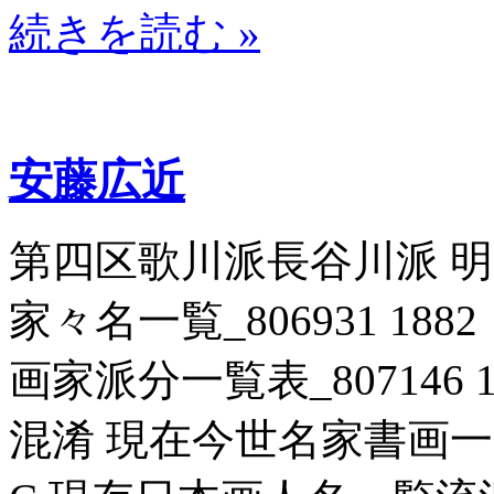
続きを読む »
安藤広近
第四区歌川派長谷川派 
家々名一覧_806931 188
画家派分一覧表_807146 1
混淆 現在今世名家書画一覧_8