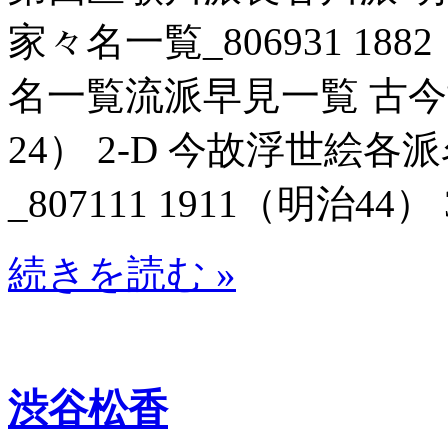
家々名一覧_806931 188
名一覧流派早見一覧 古今博識
24） 2-D 今故浮世絵
_807111 1911（明治44） 
続きを読む »
渋谷松香