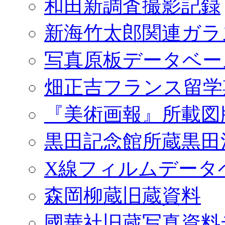
和田新調査撮影記録
新海竹太郎関連ガラ
写真原板データベー
畑正吉フランス留学
『美術画報』所載図
黒田記念館所蔵黒田
X線フィルムデータ
森岡柳蔵旧蔵資料
國華社旧蔵写真資料