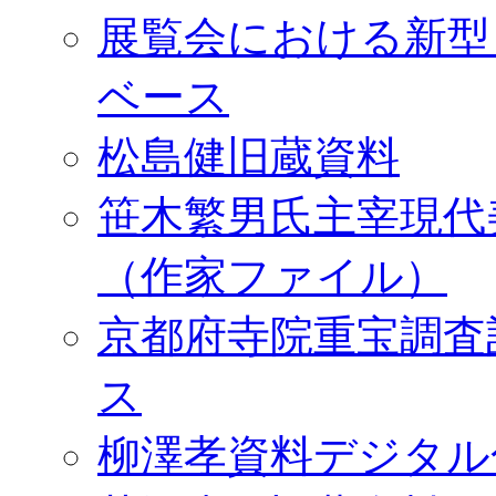
展覧会における新型
ベース
松島健旧蔵資料
笹木繁男氏主宰現代
（作家ファイル）
京都府寺院重宝調査
ス
柳澤孝資料デジタル