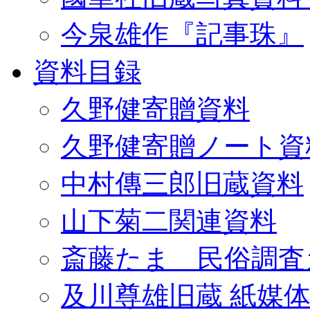
今泉雄作『記事珠』
資料目録
久野健寄贈資料
久野健寄贈ノート資
中村傳三郎旧蔵資料
山下菊二関連資料
斎藤たま 民俗調査
及川尊雄旧蔵 紙媒