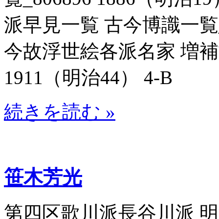
派早見一覧 古今博識一覧_80
今故浮世絵各派名家 増補古
1911（明治44） 4-B
続きを読む »
笹木芳光
第四区歌川派長谷川派 