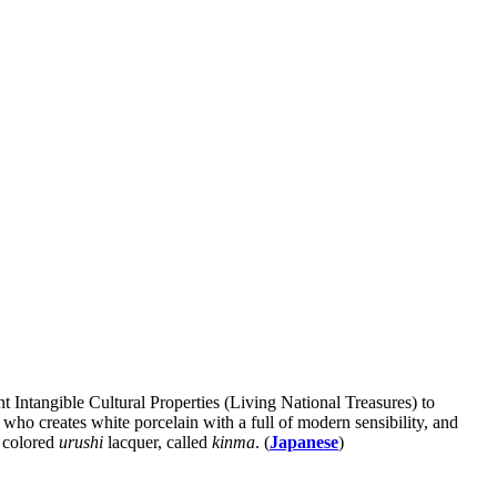
 Intangible Cultural Properties (Living National Treasures) to
 creates white porcelain with a full of modern sensibility, and
h colored
urushi
lacquer, called
kinma
. (
Japanese
)