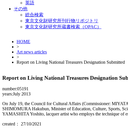
英語
その他
総合検索
東京文化財研究所刊行物リポジトリ
東京文化財研究所蔵書検索（OPAC）
HOME
>
Art news articles
>
Report on Living National Treasures Designation Submitted
Report on Living National Treasures Designation Su
number:05191
years:July 2013
On July 19, the Council for Cultural Affairs (Commissioner: MIYATA R
SHIMOMURA Hakubun, Minister of Education, Culture, Sports, Science
YAMASHITA Yoshito, lacquer artist who employs the technique of engr
created： 27/10/2021