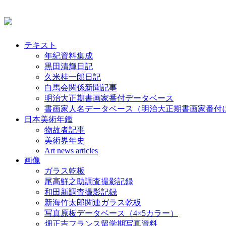
テキスト
年紀資料集成
黒田清輝日記
久米桂一郎日記
白馬会関係新聞記事
明治大正期書画家番付データベース
書画家人名データベース（明治大正期書画家番付
日本美術年鑑
物故者記事
美術界年史
Art news articles
画像
ガラス乾板
尾高鮮之助調査撮影記録
和田新調査撮影記録
新海竹太郎関連ガラス乾板
写真原板データベース（4×5カラー）
畑正吉フランス留学期写真資料