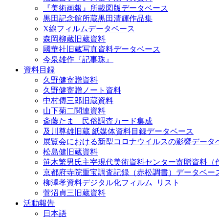
『美術画報』所載図版データベース
黒田記念館所蔵黒田清輝作品集
X線フィルムデータベース
森岡柳蔵旧蔵資料
國華社旧蔵写真資料データベース
今泉雄作『記事珠』
資料目録
久野健寄贈資料
久野健寄贈ノート資料
中村傳三郎旧蔵資料
山下菊二関連資料
斎藤たま 民俗調査カード集成
及川尊雄旧蔵 紙媒体資料目録データベース
展覧会における新型コロナウイルスの影響データ
松島健旧蔵資料
笹木繁男氏主宰現代美術資料センター寄贈資料（
京都府寺院重宝調査記録（赤松調書）データベー
柳澤孝資料デジタル化フィルム_リスト
菅沼貞三旧蔵資料
活動報告
日本語