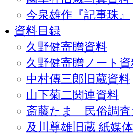
今泉雄作『記事珠』
資料目録
久野健寄贈資料
久野健寄贈ノート資
中村傳三郎旧蔵資料
山下菊二関連資料
斎藤たま 民俗調査
及川尊雄旧蔵 紙媒