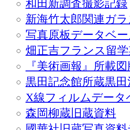
和田新調査撮影記録
新海竹太郎関連ガラ
写真原板データベー
畑正吉フランス留学
『美術画報』所載図
黒田記念館所蔵黒田
X線フィルムデータ
森岡柳蔵旧蔵資料
國華社旧蔵写真資料