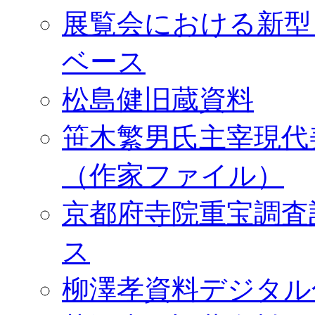
展覧会における新型
ベース
松島健旧蔵資料
笹木繁男氏主宰現代
（作家ファイル）
京都府寺院重宝調査
ス
柳澤孝資料デジタル