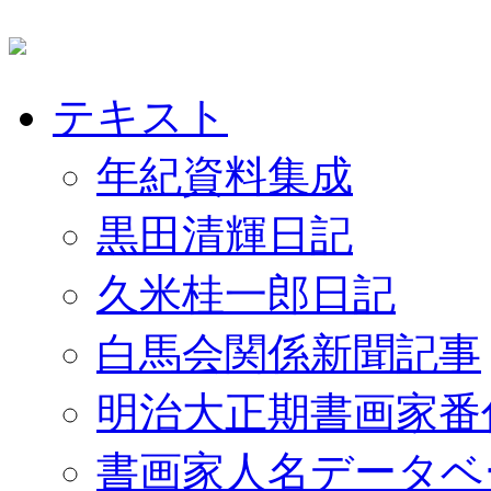
テキスト
年紀資料集成
黒田清輝日記
久米桂一郎日記
白馬会関係新聞記事
明治大正期書画家番
書画家人名データベ