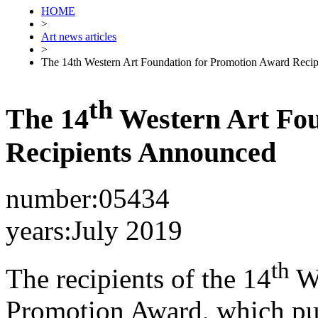
HOME
>
Art news articles
>
The 14th Western Art Foundation for Promotion Award Reci
th
The 14
Western Art Fou
Recipients Announced
number:05434
years:July 2019
th
The recipients of the 14
We
Promotion Award, which pub