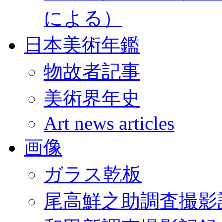
による）
日本美術年鑑
物故者記事
美術界年史
Art news articles
画像
ガラス乾板
尾高鮮之助調査撮影