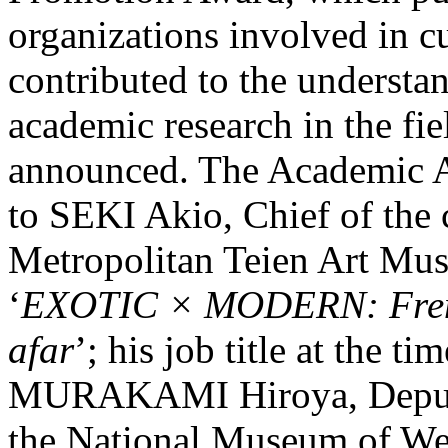
organizations involved in cu
contributed to the understa
academic research in the fie
announced. The Academic A
to SEKI Akio, Chief of the 
Metropolitan Teien Art Muse
‘
EXOTIC × MODERN: French
afar
’; his job title at the t
MURAKAMI Hiroya, Deputy 
the National Museum of West