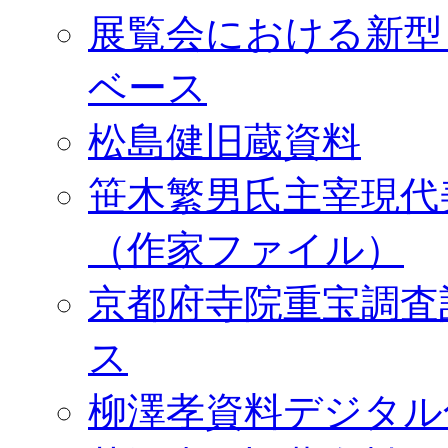
展覧会における新型
ベース
松島健旧蔵資料
笹木繁男氏主宰現代
（作家ファイル）
京都府寺院重宝調査
ス
柳澤孝資料デジタル