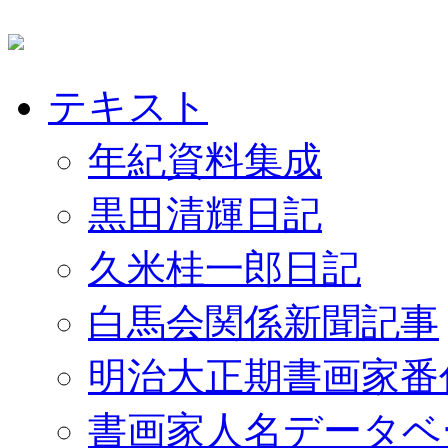
テキスト
年紀資料集成
黒田清輝日記
久米桂一郎日記
白馬会関係新聞記事
明治大正期書画家番
書画家人名データベ