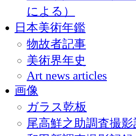
による）
日本美術年鑑
物故者記事
美術界年史
Art news articles
画像
ガラス乾板
尾高鮮之助調査撮影