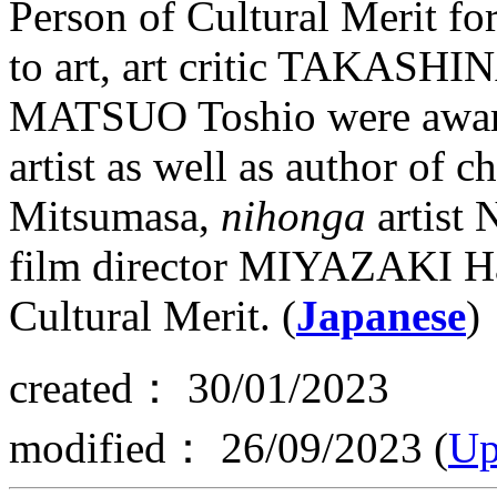
Person of Cultural Merit for
to art, art critic TAKASHI
MATSUO Toshio were awarde
artist as well as author of
Mitsumasa,
nihonga
artist
film director MIYAZAKI Ha
Cultural Merit. (
Japanese
)
created： 30/01/2023
modified： 26/09/2023 (
Up