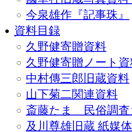
今泉雄作『記事珠』
資料目録
久野健寄贈資料
久野健寄贈ノート資
中村傳三郎旧蔵資料
山下菊二関連資料
斎藤たま 民俗調査
及川尊雄旧蔵 紙媒