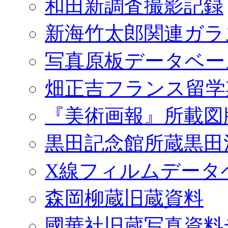
和田新調査撮影記録
新海竹太郎関連ガラ
写真原板データベー
畑正吉フランス留学
『美術画報』所載図
黒田記念館所蔵黒田
X線フィルムデータ
森岡柳蔵旧蔵資料
國華社旧蔵写真資料