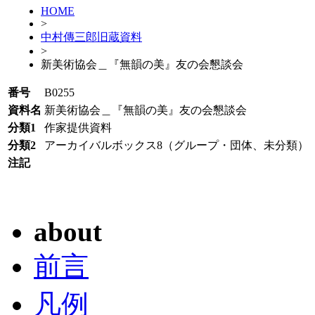
HOME
>
中村傳三郎旧蔵資料
>
新美術協会＿『無韻の美』友の会懇談会
番号
B0255
資料名
新美術協会＿『無韻の美』友の会懇談会
分類1
作家提供資料
分類2
アーカイバルボックス8（グループ・団体、未分類）
注記
about
前言
凡例