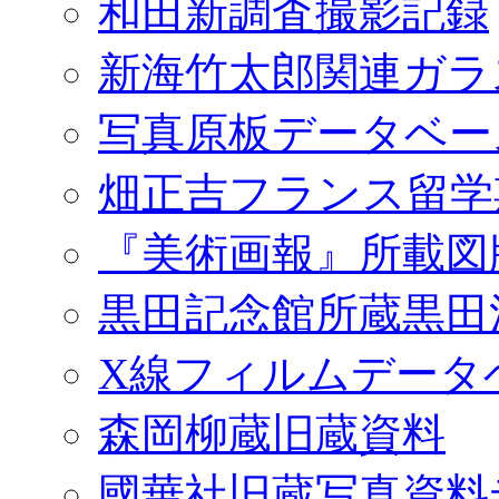
和田新調査撮影記録
新海竹太郎関連ガラ
写真原板データベー
畑正吉フランス留学
『美術画報』所載図
黒田記念館所蔵黒田
X線フィルムデータ
森岡柳蔵旧蔵資料
國華社旧蔵写真資料