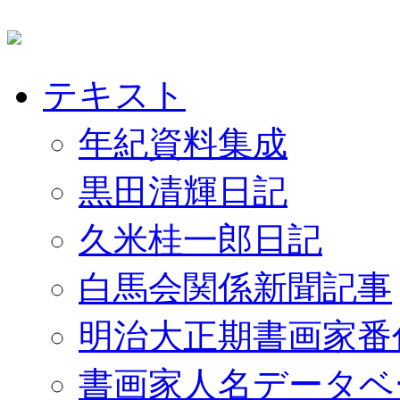
テキスト
年紀資料集成
黒田清輝日記
久米桂一郎日記
白馬会関係新聞記事
明治大正期書画家番
書画家人名データベ