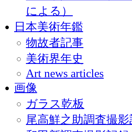
による）
日本美術年鑑
物故者記事
美術界年史
Art news articles
画像
ガラス乾板
尾高鮮之助調査撮影