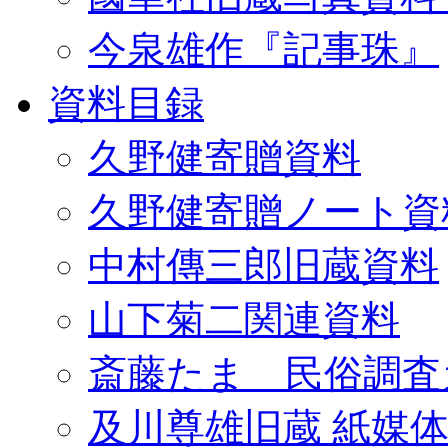
今泉雄作『記事珠』
資料目録
久野健寄贈資料
久野健寄贈ノート資
中村傳三郎旧蔵資料
山下菊二関連資料
斎藤たま 民俗調査
及川尊雄旧蔵 紙媒