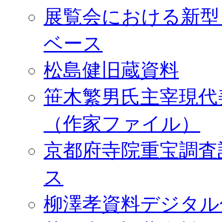
展覧会における新型
ベース
松島健旧蔵資料
笹木繁男氏主宰現代
（作家ファイル）
京都府寺院重宝調査
ス
柳澤孝資料デジタル