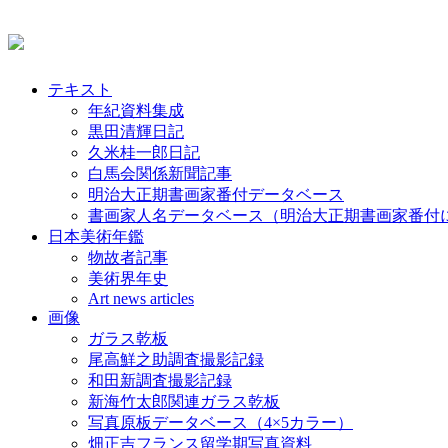
テキスト
年紀資料集成
黒田清輝日記
久米桂一郎日記
白馬会関係新聞記事
明治大正期書画家番付データベース
書画家人名データベース（明治大正期書画家番付
日本美術年鑑
物故者記事
美術界年史
Art news articles
画像
ガラス乾板
尾高鮮之助調査撮影記録
和田新調査撮影記録
新海竹太郎関連ガラス乾板
写真原板データベース（4×5カラー）
畑正吉フランス留学期写真資料