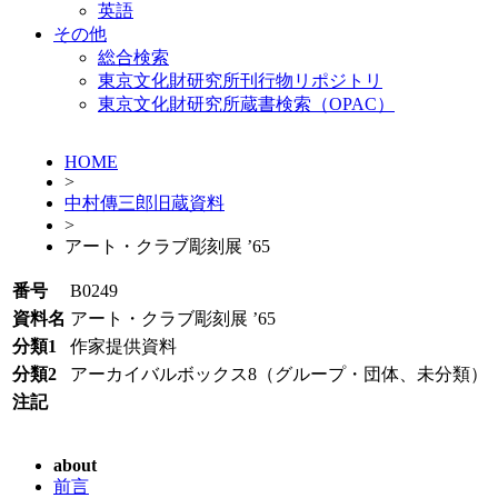
英語
その他
総合検索
東京文化財研究所刊行物リポジトリ
東京文化財研究所蔵書検索（OPAC）
HOME
>
中村傳三郎旧蔵資料
>
アート・クラブ彫刻展 ’65
番号
B0249
資料名
アート・クラブ彫刻展 ’65
分類1
作家提供資料
分類2
アーカイバルボックス8（グループ・団体、未分類）
注記
about
前言