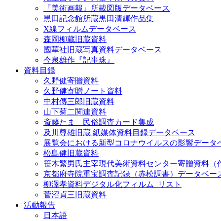
『美術画報』所載図版データベース
黒田記念館所蔵黒田清輝作品集
X線フィルムデータベース
森岡柳蔵旧蔵資料
國華社旧蔵写真資料データベース
今泉雄作『記事珠』
資料目録
久野健寄贈資料
久野健寄贈ノート資料
中村傳三郎旧蔵資料
山下菊二関連資料
斎藤たま 民俗調査カード集成
及川尊雄旧蔵 紙媒体資料目録データベース
展覧会における新型コロナウイルスの影響データ
松島健旧蔵資料
笹木繁男氏主宰現代美術資料センター寄贈資料（
京都府寺院重宝調査記録（赤松調書）データベー
柳澤孝資料デジタル化フィルム_リスト
菅沼貞三旧蔵資料
活動報告
日本語