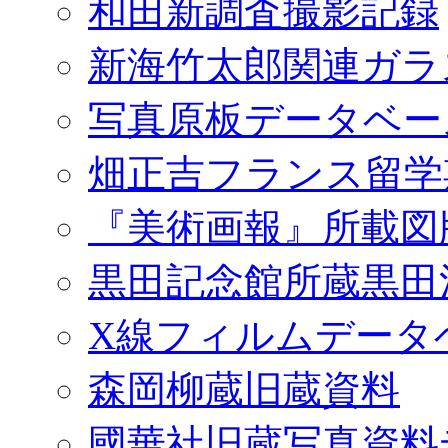
和田新調査撮影記録
新海竹太郎関連ガラ
写真原板データベー
畑正吉フランス留学
『美術画報』所載図
黒田記念館所蔵黒田
X線フィルムデータ
森岡柳蔵旧蔵資料
國華社旧蔵写真資料