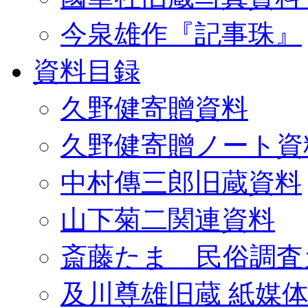
今泉雄作『記事珠』
資料目録
久野健寄贈資料
久野健寄贈ノート資
中村傳三郎旧蔵資料
山下菊二関連資料
斎藤たま 民俗調査
及川尊雄旧蔵 紙媒