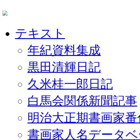
テキスト
年紀資料集成
黒田清輝日記
久米桂一郎日記
白馬会関係新聞記事
明治大正期書画家番
書画家人名データベ