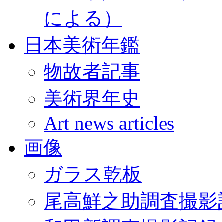
による）
日本美術年鑑
物故者記事
美術界年史
Art news articles
画像
ガラス乾板
尾高鮮之助調査撮影