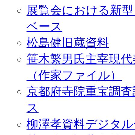
展覧会における新型
ベース
松島健旧蔵資料
笹木繁男氏主宰現代
（作家ファイル）
京都府寺院重宝調査
ス
柳澤孝資料デジタル