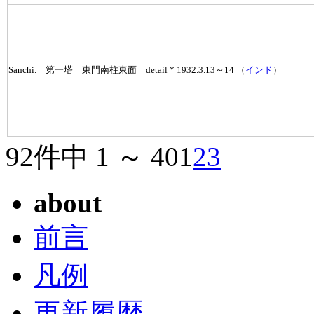
Sanchi. 第一塔 東門南柱東面 detail * 1932.3.13～14 （
インド
）
92件中 1 ～ 40
1
2
3
about
前言
凡例
更新履歴