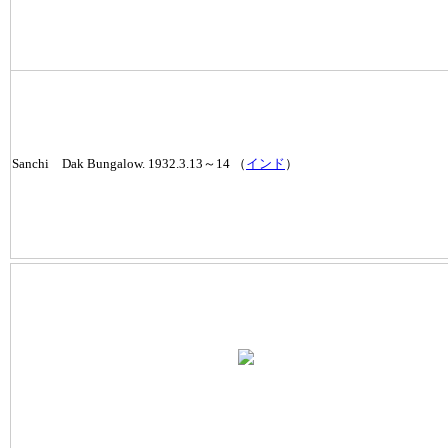
Sanchi Dak Bungalow. 1932.3.13～14 （
インド
）