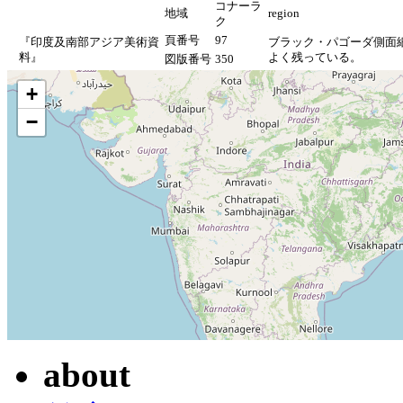
コナーラ
地域
region
ク
頁番号
97
『印度及南部アジア美術資
ブラック・パゴーダ側面
料』
よく残っている。
図版番号
350
+
−
about