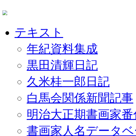
テキスト
年紀資料集成
黒田清輝日記
久米桂一郎日記
白馬会関係新聞記事
明治大正期書画家番
書画家人名データベ