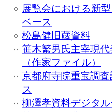
展覧会における新型
ベース
松島健旧蔵資料
笹木繁男氏主宰現代
（作家ファイル）
京都府寺院重宝調査
ス
柳澤孝資料デジタル