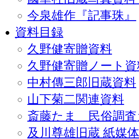
今泉雄作『記事珠』
資料目録
久野健寄贈資料
久野健寄贈ノート資
中村傳三郎旧蔵資料
山下菊二関連資料
斎藤たま 民俗調査
及川尊雄旧蔵 紙媒