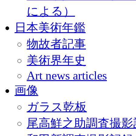
による）
日本美術年鑑
物故者記事
美術界年史
Art news articles
画像
ガラス乾板
尾高鮮之助調査撮影