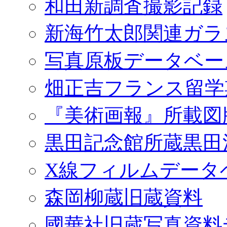
和田新調査撮影記録
新海竹太郎関連ガラ
写真原板データベー
畑正吉フランス留学
『美術画報』所載図
黒田記念館所蔵黒田
X線フィルムデータ
森岡柳蔵旧蔵資料
國華社旧蔵写真資料