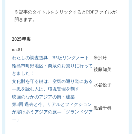
※記事のタイトルをクリックするとPDFファイルが
開きます。
2025年度
no.81
わたしの調査道具 B5版リングノート
米沢玲
輪島市町野地区・粟蔵のお祭りに行って
後藤知美
きました！
文化財を守る鍵は、空気の通り道にある
水谷悦子
―風を読む人は、環境管理を制す
映画のなかのアジアの街・建築
第3回 過去と今、リアルとフィクション
黒岩千尋
が溶けあうアジアの旅―「グランドツア
ー」