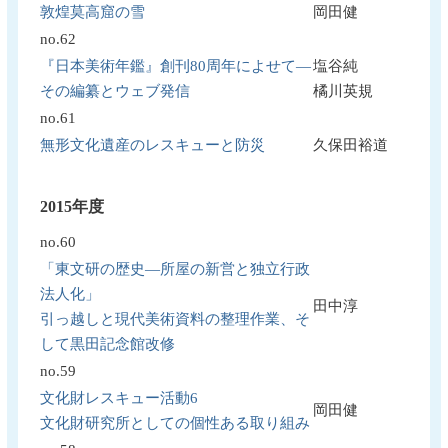
敦煌莫高窟の雪
岡田健
no.62
『日本美術年鑑』創刊80周年によせて―
塩谷純
その編纂とウェブ発信
橘川英規
no.61
無形文化遺産のレスキューと防災
久保田裕道
2015年度
no.60
「東文研の歴史―所屋の新営と独立行政
法人化」
田中淳
引っ越しと現代美術資料の整理作業、そ
して黒田記念館改修
no.59
文化財レスキュー活動6
岡田健
文化財研究所としての個性ある取り組み