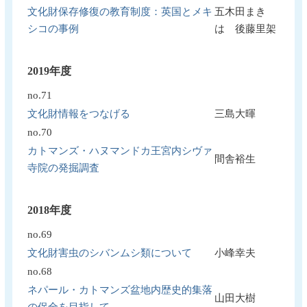
文化財保存修復の教育制度：英国とメキ
五木田まき
シコの事例
は 後藤里架
2019年度
no.71
文化財情報をつなげる
三島大暉
no.70
カトマンズ・ハヌマンドカ王宮内シヴァ
間舎裕生
寺院の発掘調査
2018年度
no.69
文化財害虫のシバンムシ類について
小峰幸夫
no.68
ネパール・カトマンズ盆地内歴史的集落
山田大樹
の保全を目指して