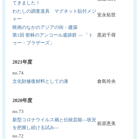
てきました！
わたしの調査道具 マグネット貼付メジ
安永拓世
ャー
映画のなかのアジアの街・建築
第1回 密林のアンコール遺跡群 ― 「ト
黒岩千尋
ゥー・ブラザーズ」
2021年度
no.74
文化財修復材料としての漆
倉島玲央
2020年度
no.73
新型コロナウイルス禍と伝統芸能―状況
前原恵美
を把握し続ける試み―
no.72