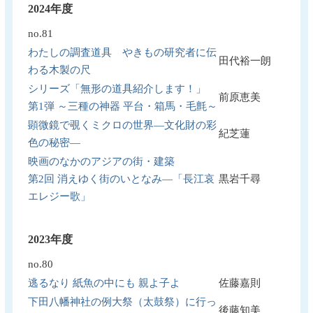
2024年度
no.81
わたしの調査道具 やきもの研究者に伝
田代裕一朗
わる木製の尺
シリーズ「無形の道具紹介します！」
前原恵美
第1弾 ～三種の神器 平台・箱馬・毛氈～
顕微鏡で覗くミクロの世界―文化財の彩
紀芝蓮
色の秘密―
映画のなかのアジアの街・建築
第2回 消えゆく街のいとなみ―「長江哀
黒岩千尋
エレジー歌」
2023年度
no.80
逃るなり 紙魚の中にも 親よ子よ
佐藤嘉則
下田八幡神社の例大祭（太鼓祭）に行っ
後藤知美