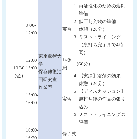
再活性化のための溶剤
準備
低圧封入袋の準備
9:00-
実習
休憩（20分）
12:00
ミスト・ライニング
（裏打ち完了まで4時
間）
東京藝術大
12:00-
昼休
学
（60分）
10/30
13:00
憩
保存修復油
（金）
【実演】溶剤の効果
画研究室
休憩（20分）
作業室
【ディスカッション】
13:00-
実習
裏打ち後の作品の張り
16:00
込み
ミスト・ライニングの
評価
16:00-
修了式
16:20