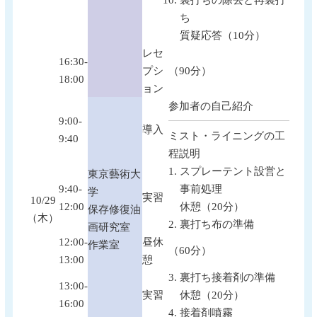
ち
質疑応答（10分）
レセ
16:30-
プシ
（90分）
18:00
ョン
参加者の自己紹介
9:00-
導入
ミスト・ライニングの工
9:40
程説明
スプレーテント設営と
東京藝術大
9:40-
事前処理
学
実習
10/29
12:00
休憩（20分）
保存修復油
（木）
裏打ち布の準備
画研究室
12:00-
昼休
作業室
（60分）
13:00
憩
裏打ち接着剤の準備
13:00-
実習
休憩（20分）
16:00
接着剤噴霧