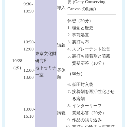
要 (Getty Conserving
9:30-
導入
Canvas の動画)
10:50
休憩（20分）
理念と歴史
事前処置
10:50-
裏打ち布
講義
12:00
スプレーテント設営
東京文化財
裏打ち接着剤と噴霧
10/28
研究所
質疑応答（10分）
（水）
地下セミナ
12:00-
昼休
（60分）
ー室
13:00
憩
低圧封入袋
接着剤を再活性化させ
る溶剤
インターリーフ
13:00-
講義
質疑応答（20分）
16:10
作品の張り込み
裏打ちの除去と再裏打