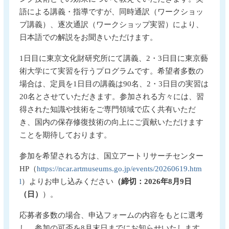
語による講義・指導ですが、同時通訳（ワークショッ
プ講義）、逐次通訳（ワークショップ実習）により、
日本語での解説をお聞きいただけます。
1日目に東京文化財研究所にて講義、2・3日目に東京藝
術大学にて実習を行うプログラムです。希望者多数の
場合は、定員を1日目の講義は90名、2・3日目の実習は
20名とさせていただきます。参加される方々には、習
得された知識や技術をご専門領域で広く共有いただ
き、国内の保存修復技術の向上にご貢献いただけます
ことを期待しております。
参加を希望される方は、国立アートリサーチセンター
HP（
https://ncar.artmuseums.go.jp/events/20260619.htm
l
）よりお申し込みください
（締切：2026年8月9日
（日）
）。
応募者多数の場合、申込フォームの内容をもとに選考
し、参加の可否を8月末日までにお知らせいたします。