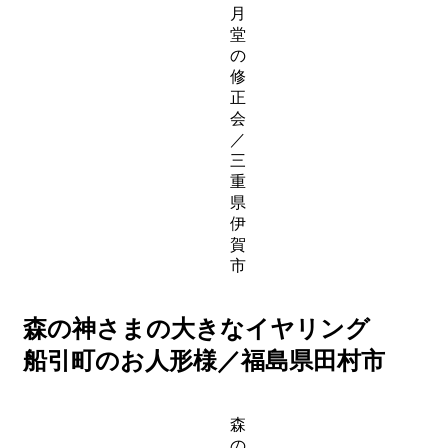
月
堂
の
修
正
会
／
三
重
県
伊
賀
市
森の神さまの大きなイヤリング
船引町のお人形様／福島県田村市
森
の