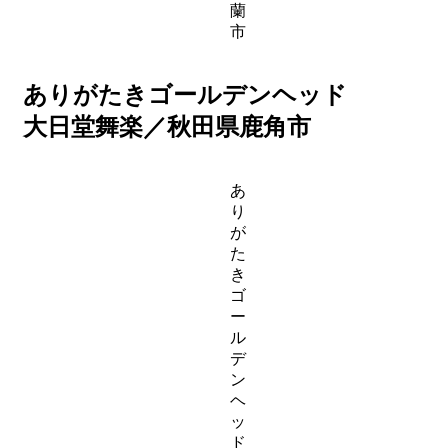
蘭
市
ありがたきゴールデンヘッド
大日堂舞楽／秋田県鹿角市
あ
り
が
た
き
ゴ
ー
ル
デ
ン
ヘ
ッ
ド