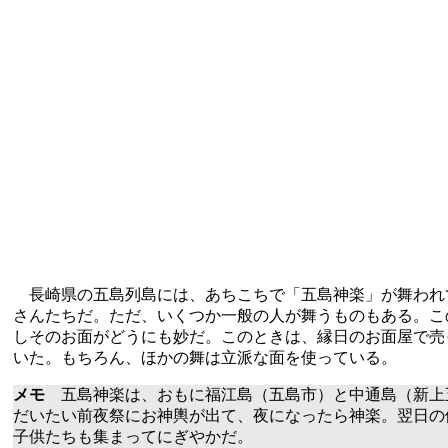
長崎県の五島列島には、あちこちで「五島神楽」が舞われ
さんたちだ。ただ、いくつか一般の人が舞うものもある。こ
しそのお面がどうにも妙だ。このときは、縁日のお面屋で売
いた。もちろん、ほかの舞は立派な面を使っている。
メモ
五島神楽は、おもに福江島（五島市）と中通島（新上五
だいたい前夜祭にお神輿が出て、夜になったら神楽。翌日の
子供たちも集まってにぎやかだ。