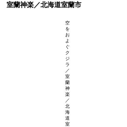
室蘭神楽／北海道室蘭市
空
を
お
よ
ぐ
ク
ジ
ラ
／
室
蘭
神
楽
／
北
海
道
室