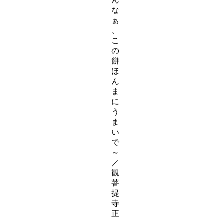
な
ぁ
、
こ
の
餅
ほ
ん
ま
に
う
ま
い
で
～
／
観
菩
提
寺
正