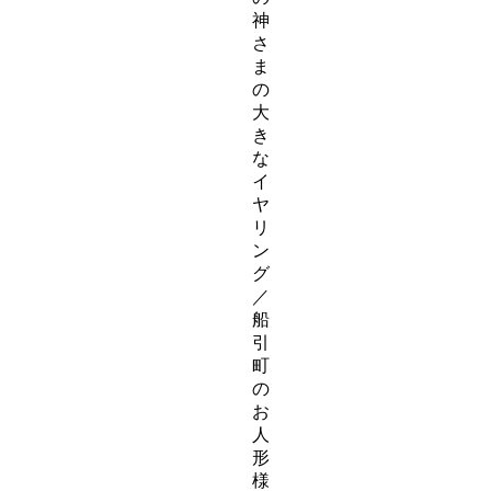
神
さ
ま
の
大
き
な
イ
ヤ
リ
ン
グ
／
船
引
町
の
お
人
形
様