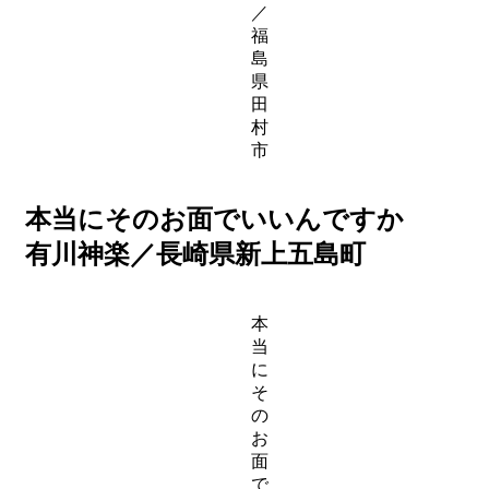
／
福
島
県
田
村
市
本当にそのお面でいいんですか
有川神楽／長崎県新上五島町
本
当
に
そ
の
お
面
で