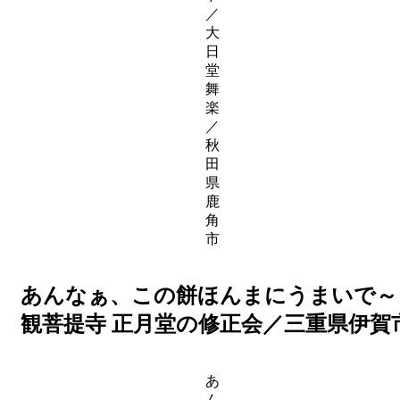
／
大
日
堂
舞
楽
／
秋
田
県
鹿
角
市
あんなぁ、この餅ほんまにうまいで～
観菩提寺 正月堂の修正会／三重県伊賀
あ
ん