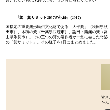
紹介したいものがあったら、ぜひお知らせください！
『箕 箕サミット2017の記録』(2017)
国指定の重要無形民俗文化財である「大平箕」（秋田県秋
田市）、木積の箕（千葉県匝瑳市）、論田・熊無の箕（富
山県氷見市）。その三つの箕の製作者が一堂に会した奇跡
の「箕サミット」。その様子を1冊にまとめました。
皆さ
たん