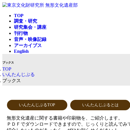
コ
ナ
ン
ビ
TOP
テ
ゲ
調査・研究
ン
ー
研究集会・講座
ツ
シ
刊行物
へ
ョ
音声・映像記録
ス
ン
アーカイブス
キ
に
English
ッ
移
プ
動
ブックス
TOP
いんたんじぶる
ブックス
いんたんじぶるTOP
いんたんじぶるとは
無形文化遺産に関する書籍や印刷物を、ご紹介します。
ＰＤＦでダウンロードできますので、じっくりと読んでみ