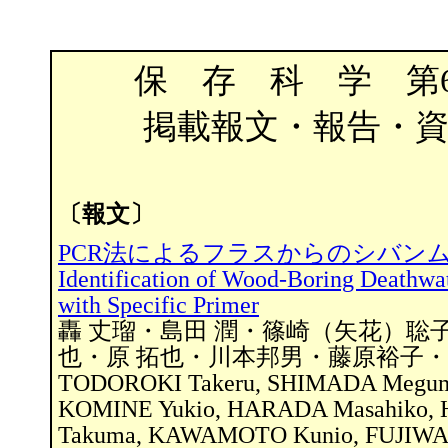
保 存 科 学 第6
掲載報文・報告・資
〔報文〕
PCR法によるフラスからのシバン
Identification of Wood-Boring Deathwa
with Specific Primer
轟 丈瑠・島田 潤・篠崎（矢花）聡
也・原 拓也・川本邦男・藤原裕子
TODOROKI Takeru, SHIMADA Megum
KOMINE Yukio, HARADA Masahiko,
Takuma, KAWAMOTO Kunio, FUJIWARA 