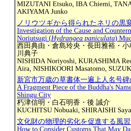
MIZUTANI Etsuko, IBA Chiemi, TANA
AKIYAMA Junko
ノリウツギから得られたネリの黒
Investigation of the Cause and Counter
Noriutsugi (
Hydrangea paniculata
) Muc
西田典由・倉島玲央・長田雅裕・小
川典子
NISHIDA Noriyoshi, KURASHIMA Re
Aira, NISHIKOORI Masatomo, SUZUK
新宮市万歳の草書体一遍上人名号碑
A Fragment Piece of the Buddha's Name 
Shingu City
朽津信明・白石明香・後 誠介
KUCHITSU Nobuaki, SHIRAISHI Saya
文化財の物理的劣化を促進する風
How to Consider Customs That May Dam