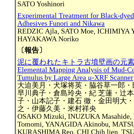
SATO Yoshinori
Experimental Treatment for Black-dyed
Adhesives Funori and Nikawa
REDZIC Ajla, SATO Moe, ICHIMIYA 
HAYAKAWA Noriko
〔報告〕
泥に覆われたキトラ古墳壁画の元
Elemental Mapping Analysis of Mud-Cov
Tumulus by Large Area μ-XRF Scanner
大迫美月・犬塚将英・脇谷草一郎・
早川典子・倉島玲央・紀 芝蓮・辻
子・山本記子・建石 徹・金田明大
之・伊藤久美・米村祥央
OSAKO Mizuki, INUZUKA Masahide,
Tomomi, YANAGIDA Akinobu, MATSU
KURASHIMA Reo, CHI Chih lien, TS