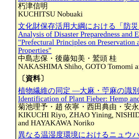
朽津信明
KUCHITSU Nobuaki
文化財保存活用大綱における「防災
Analysis of Disaster Preparedness and
"Prefectural Principles on Preservation 
Properties"
中島志保・後藤知美・鷲頭 桂
NAKASHIMA Shiho, GOTO Tomomi a
〔資料〕
植物繊維の同定 ―大麻・苧麻の識
Identification of Plant Fieber: Hemp a
菊池理予・趙 依寧・西田典由・安
KIKUCHI Riyo, ZHAO Yining, NISHI
and HAYAKAWA Noriko
異なる温湿度環境におけるニュウ