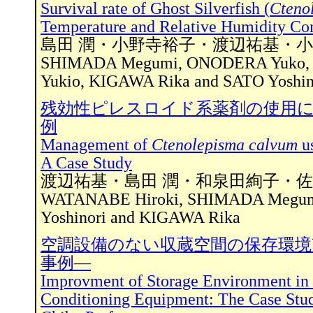
Survival rate of Ghost Silverfish (
Cteno
Temperature and Relative Humidity Con
島田 潤・小野寺裕子・渡辺祐基・
SHIMADA Megumi, ONODERA Yuko,
Yukio, KIGAWA Rika and SATO Yoshin
残効性ピレスロイド系薬剤の使用
例
Management of
Ctenolepisma calvum
us
A Case Study
渡辺祐基・島田 潤・和泉田絢子・
WATANABE Hiroki, SHIMADA Megum
Yoshinori and KIGAWA Rika
空調設備のない収蔵空間の保存環境
事例―
Improvment of Storage Environment in 
Conditioning Equipment: The Case Stu