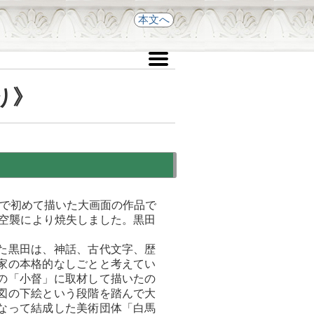
本文へ
り》
本で初めて描いた大画面の作品で
に空襲により焼失しました。黒田
た黒田は、神話、古代文字、歴
家の本格的なしごとと考えてい
の「小督」に取材して描いたの
図の下絵という段階を踏んで大
なって結成した美術団体「白馬