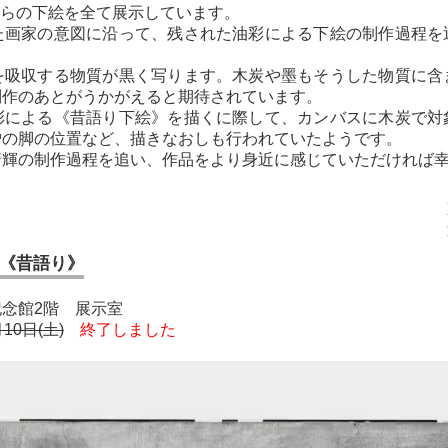
これらの下絵を全て展示しています。
画家の意図に沿って、残された油彩による下絵の制作過程を
吸収する物質が黒く写ります。木炭や墨もそうした物質に含
制作のあとがうかがえると期待されています。
による《昔語り下絵》を描くに際して、カンバスに木炭で対
僧の脚の位置など、描きなおしも行われていたようです。
輝の制作過程を追い、作品をより身近に感じていただければ
《昔語り》
念館2階 展示室
10日(土)
終了しました