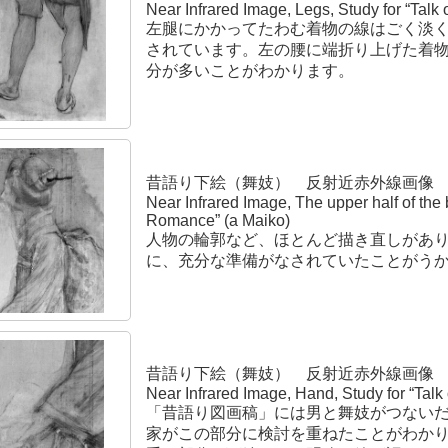
Near Infrared Image, Legs, Study for “Tal
左腿にかかってたわむ着物の線はごく淡
されています。左の腰に端折り上げた着
分が多いことがわかります。
昔語り下絵（舞妓） 反射近赤外線画像
Near Infrared Image, The upper half of the 
Romance” (a Maiko)
人物の輪郭など、ほとんど描き直しがあ
に、充分な準備がなされていたことがう
昔語り下絵（舞妓） 反射近赤外線画像
Near Infrared Image, Hand, Study for “Tal
「昔語り図画稿」には男と舞妓がつない
家がこの部分に検討を重ねたことがわか