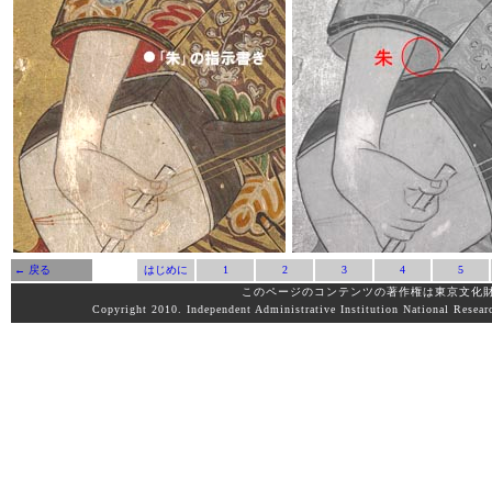
← 戻る
はじめに
1
2
3
4
5
このページのコンテンツの著作権は東京文化
Copyright 2010. Independent Administrative Institution National Researc