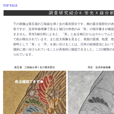
TOP PAGE
調査研究紹介8.蛍光Ｘ線分
下の画像は第五扇の三味線を弾く女の着衣部分です。桐の葉文様部分の赤
色ですが、近赤外線画像で見ると袖口の赤色のみ「朱」の指示書きが確認
きません。蛍光X線分析によると、「朱」とある袖口からはカルシウムと
て鉛が検出されています。また拡大画像を見ると、表面の質感、粒度、色
材料として「朱」と「丹」を使い分けることは、日本の絵画技法において
識的に使い分けられていることが具体的に確認できました。この2種類の
られています。
第五扇 三味線を弾く女の着衣部分
同左 近赤外線画像