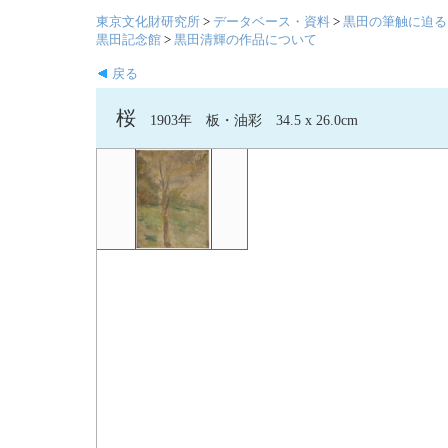
東京文化財研究所
>
データベース・資料
>
黒田の筆触に迫る
黒田記念館
>
黒田清輝の作品について
戻る
桜
1903年 板・油彩 34.5 x 26.0cm