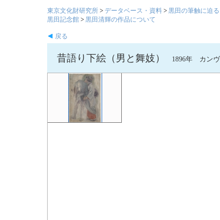
東京文化財研究所
>
データベース・資料
>
黒田の筆触に迫る
黒田記念館
>
黒田清輝の作品について
戻る
昔語り下絵（男と舞妓）
1896年 カンヴァス