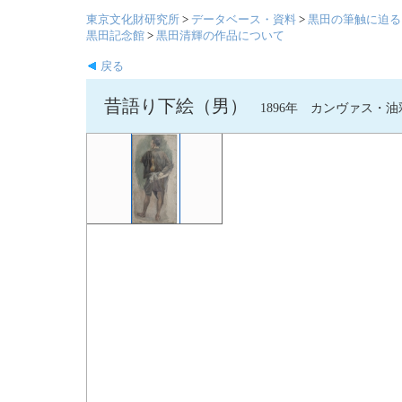
東京文化財研究所
>
データベース・資料
>
黒田の筆触に迫る
黒田記念館
>
黒田清輝の作品について
戻る
昔語り下絵（男）
1896年 カンヴァス・油彩 98