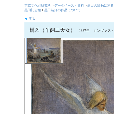
東京文化財研究所
>
データベース・資料
>
黒田の筆触に迫る
黒田記念館
>
黒田清輝の作品について
戻る
構図（羊飼ニ天女）
1887年 カンヴァス・油彩 