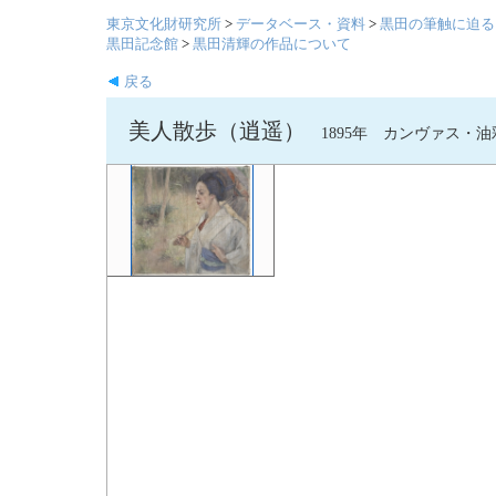
東京文化財研究所
>
データベース・資料
>
黒田の筆触に迫る
黒田記念館
>
黒田清輝の作品について
戻る
美人散歩（逍遥）
1895年 カンヴァス・油彩 57