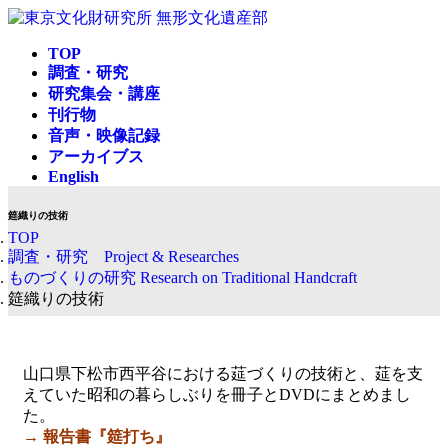
コ
ナ
ン
ビ
TOP
テ
ゲ
調査・研究
ン
ー
研究集会・講座
ツ
シ
刊行物
へ
ョ
音声・映像記録
ス
ン
アーカイブス
キ
に
English
ッ
移
プ
動
筵織りの技術
TOP
調査・研究 Project & Researches
ものづくりの研究 Research on Traditional Handcraft
筵織りの技術
山口県下松市西平谷における莚づくりの技術と、莚を支
えていた昭和の暮らしぶりを冊子とDVDにまとめまし
た。
→ 報告書
『筵打ち』