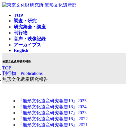
コ
ナ
ン
ビ
TOP
テ
ゲ
調査・研究
ン
ー
研究集会・講座
ツ
シ
刊行物
へ
ョ
音声・映像記録
ス
ン
アーカイブス
キ
に
English
ッ
移
プ
動
無形文化遺産研究報告
TOP
刊行物 Publications
無形文化遺産研究報告
『無形文化遺産研究報告19』2025
『無形文化遺産研究報告18』2024
『無形文化遺産研究報告17』2023
『無形文化遺産研究報告16』 2022
『無形文化遺産研究報告15』 2021