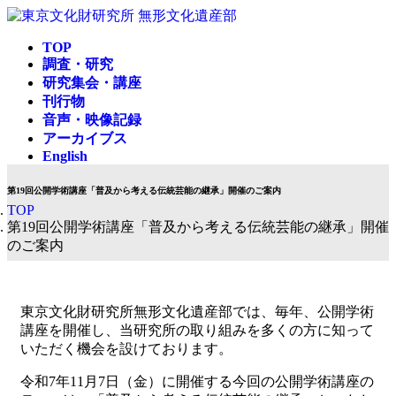
コ
ナ
ン
ビ
TOP
テ
ゲ
調査・研究
ン
ー
研究集会・講座
ツ
シ
刊行物
へ
ョ
音声・映像記録
ス
ン
アーカイブス
キ
に
English
ッ
移
プ
動
第19回公開学術講座「普及から考える伝統芸能の継承」開催のご案内
TOP
第19回公開学術講座「普及から考える伝統芸能の継承」開催
のご案内
東京文化財研究所無形文化遺産部では、毎年、公開学術
講座を開催し、当研究所の取り組みを多くの方に知って
いただく機会を設けております。
令和7年11月7日（金）に開催する今回の公開学術講座の