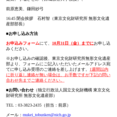
前原恵美、鎌田紗弓
16:45 閉会挨拶 石村智（東京文化財研究所 無形文化遺
産部部長）
■お申し込み方法
お申込みフォーム
にて、
10
月31日（金）までに
お申し込
みください。
※お申し込みの確認後、東京文化財研究所無形文化遺産
部より、フォームにご記入いただいたメールアドレス宛
てに申し込み受理のご連絡を差し上げます。
1週間以内
に折り返し連絡が無い場合は、お手数ですが下記の問い
合わせ先までご連絡ください。
■お問い合わせ
（独立行政法人国立文化財機構 東京文化
財研究所 無形文化遺産部）
TEL：03-3823-2435（担当：前原）
メール：
mukei_tobunken@nich.go.jp