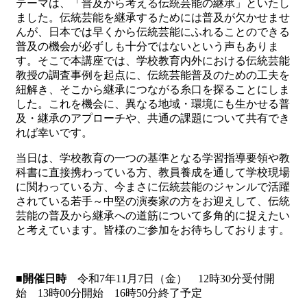
テーマは、「普及から考える伝統芸能の継承」といたし
ました。伝統芸能を継承するためには普及が欠かせませ
んが、日本では早くから伝統芸能にふれることのできる
普及の機会が必ずしも十分ではないという声もありま
す。そこで本講座では、学校教育内外における伝統芸能
教授の調査事例を起点に、伝統芸能普及のための工夫を
紐解き、そこから継承につながる糸口を探ることにしま
した。これを機会に、異なる地域・環境にも生かせる普
及・継承のアプローチや、共通の課題について共有でき
れば幸いです。
当日は、学校教育の一つの基準となる学習指導要領や教
科書に直接携わっている方、教員養成を通して学校現場
に関わっている方、今まさに伝統芸能のジャンルで活躍
されている若手～中堅の演奏家の方をお迎えして、伝統
芸能の普及から継承への道筋について多角的に捉えたい
と考えています。皆様のご参加をお待ちしております。
■開催日時
令和7年11月7日（金） 12時30分受付開
始 13時00分開始 16時50分終了予定