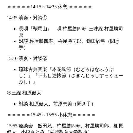
＝＝＝＝＝14:15～14:35 休憩 ＝＝＝＝＝
14:35 演奏・対談①
長唄『鞍馬山』 唄 杵屋勝四寿 三味線 杵屋勝司
郎
対談 杵屋勝四寿、杵屋勝司郎、鎌田紗弓（聞き
手）
15:10 演奏・対談②
琉球古典音楽『本花風節（むとぅはなふうぶ
し）』『下出し述懐節（さぎんじゃしすっくぇー
ぶし）』
歌三線 棚原健太
対談 棚原健太、前原恵美（聞き手）
＝＝＝＝＝15:45～15:55 小休憩＝＝＝＝＝
15:55 座談会 飯田勉、杵屋勝四寿、杵屋勝司郎、棚原
健太、小塩さとみ（宮城教育大学教授）、