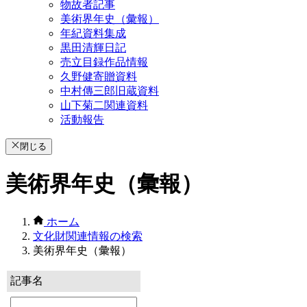
物故者記事
美術界年史（彙報）
年紀資料集成
黒田清輝日記
売立目録作品情報
久野健寄贈資料
中村傳三郎旧蔵資料
山下菊二関連資料
活動報告
閉じる
美術界年史（彙報）
ホーム
文化財関連情報の検索
美術界年史（彙報）
記事名