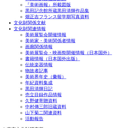
『美術画報』所載図版
黒田記念館所蔵黒田清輝作品集
畑正吉フランス留学期写真資料
文化財関係文献
文化財関連情報
美術展覧会開催情報
美術家・美術関係者情報
画廊関係情報
美術展覧会・映画祭開催情報（日本国外）
書籍情報（日本国外出版）
伝統楽器情報
物故者記事
美術界年史（彙報）
年紀資料集成
黒田清輝日記
売立目録作品情報
久野健寄贈資料
中村傳三郎旧蔵資料
山下菊二関連資料
活動報告