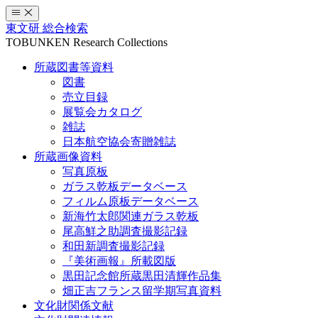
コ
ン
東文研 総合検索
テ
TOBUNKEN Research Collections
ン
所蔵図書等資料
ツ
図書
へ
売立目録
ス
展覧会カタログ
キ
雑誌
ッ
日本航空協会寄贈雑誌
プ
所蔵画像資料
写真原板
ガラス乾板データベース
フィルム原板データベース
新海竹太郎関連ガラス乾板
尾高鮮之助調査撮影記録
和田新調査撮影記録
『美術画報』所載図版
黒田記念館所蔵黒田清輝作品集
畑正吉フランス留学期写真資料
文化財関係文献