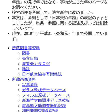
年鑑』の発行年ではなく、事物が生じた年のページを
お調べください。
検索の便を考慮して、適宜新字に改めました。
本文は、原則として『日本美術年鑑』の表記のままと
しましたが、出典・参照に関する記述及びルビは削除
しています。
現在、2019年／平成31（令和元）年まで公開していま
す。
所蔵図書等資料
図書
売立目録
展覧会カタログ
雑誌
日本航空協会寄贈雑誌
所蔵画像資料
写真原板
ガラス乾板データベース
フィルム原板データベース
新海竹太郎関連ガラス乾板
尾高鮮之助調査撮影記録
和田新調査撮影記録