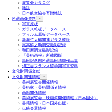
展覧会カタログ
雑誌
日本航空協会寄贈雑誌
所蔵画像資料
写真原板
ガラス乾板データベース
フィルム原板データベース
新海竹太郎関連ガラス乾板
尾高鮮之助調査撮影記録
和田新調査撮影記録
『美術画報』所載図版
黒田記念館所蔵黒田清輝作品集
畑正吉フランス留学期写真資料
文化財関係文献
文化財関連情報
美術展覧会開催情報
美術家・美術関係者情報
画廊関係情報
美術展覧会・映画祭開催情報（日本国外）
書籍情報（日本国外出版）
伝統楽器情報