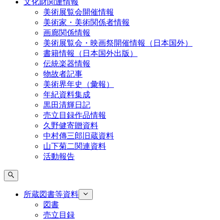
文化財関連情報
美術展覧会開催情報
美術家・美術関係者情報
画廊関係情報
美術展覧会・映画祭開催情報（日本国外）
書籍情報（日本国外出版）
伝統楽器情報
物故者記事
美術界年史（彙報）
年紀資料集成
黒田清輝日記
売立目録作品情報
久野健寄贈資料
中村傳三郎旧蔵資料
山下菊二関連資料
活動報告
所蔵図書等資料
図書
売立目録