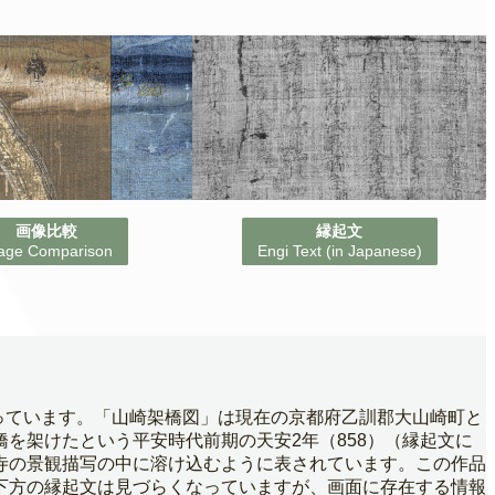
画像比較
縁起文
age Comparison
Engi Text (in Japanese)
行っています。「山崎架橋図」は現在の京都府乙訓郡大山崎町と
を架けたという平安時代前期の天安2年（858）（縁起文に
寺の景観描写の中に溶け込むように表されています。この作品
下方の縁起文は見づらくなっていますが、画面に存在する情報