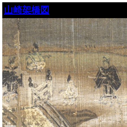
内
山崎架橋図
容
を
ス
キ
ッ
プ