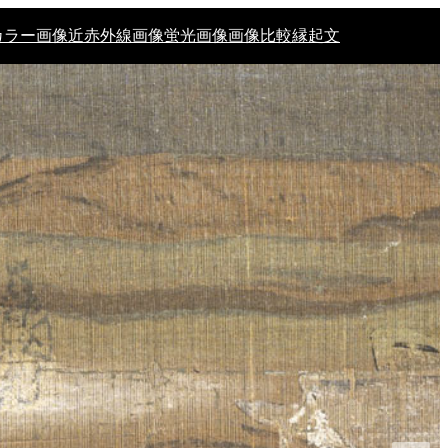
カラー画像
近赤外線画像
蛍光画像
画像比較
縁起文