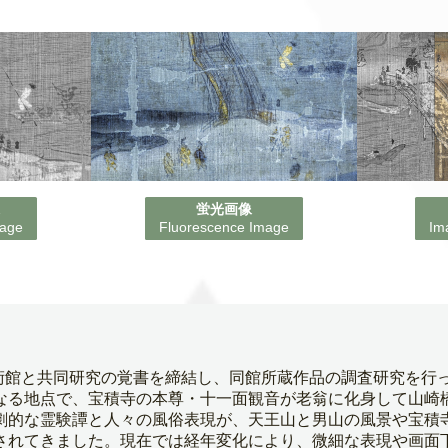
像
蛍光画像
mage
Fluorescence Image
Im
美術館と共同研究の覚書を締結し、同館所蔵作品の調査研究を
る地点で、宝積寺の本尊・十一面観音が老翁に化身して山崎橋
劇的な霊験譚と人々の風俗表現が、天王山と男山の風景や宝積
されてきました。現在では経年変化により、微細な表現や画面