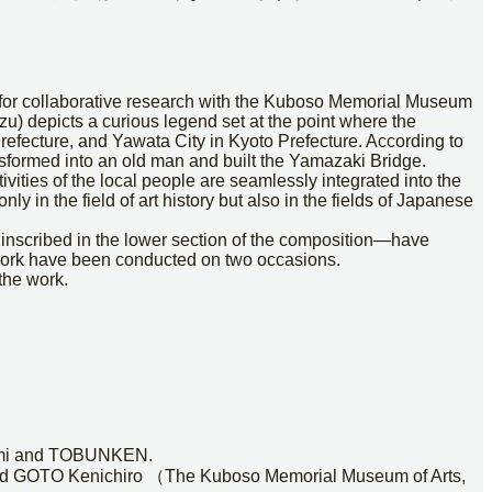
for collaborative research with the Kuboso Memorial Museum
u) depicts a curious legend set at the point where the
efecture, and Yawata City in Kyoto Prefecture. According to
ansformed into an old man and built the Yamazaki Bridge.
vities of the local people are seamlessly integrated into the
y in the field of art history but also in the fields of Japanese
xt inscribed in the lower section of the composition—have
he work have been conducted on two occasions.
 the work.
 Izumi and TOBUNKEN.
 GOTO Kenichiro （The Kuboso Memorial Museum of Arts,