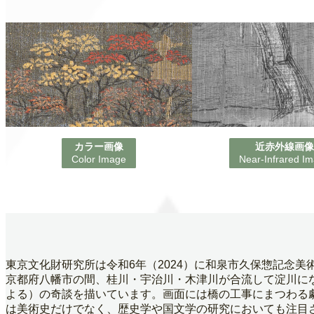
カラー画像
近赤外線画
Color Image
Near-Infrared I
東京文化財研究所は令和6年（2024）に和泉市久保惣記念
京都府八幡市の間、桂川・宇治川・木津川が合流して淀川にな
よる）の奇談を描いています。画面には橋の工事にまつわる
は美術史だけでなく、歴史学や国文学の研究においても注目