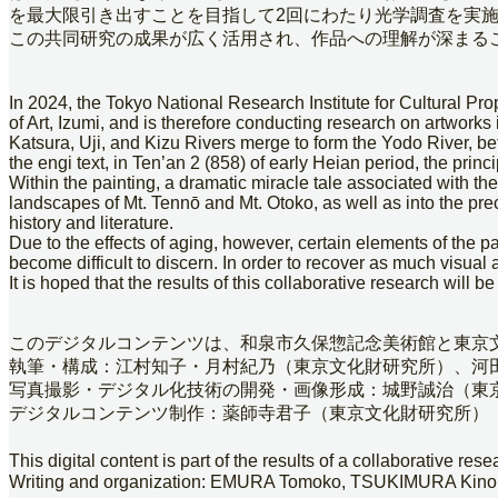
を最大限引き出すことを目指して2回にわたり光学調査を実
この共同研究の成果が広く活用され、作品への理解が深まる
In 2024, the Tokyo National Research Institute for Cultural
of Art, Izumi, and is therefore conducting research on artwork
Katsura, Uji, and Kizu Rivers merge to form the Yodo River, b
the engi text, in Ten’an 2 (858) of early Heian period, the pr
Within the painting, a dramatic miracle tale associated with th
landscapes of Mt. Tennō and Mt. Otoko, as well as into the precin
history and literature.
Due to the effects of aging, however, certain elements of the p
become difficult to discern. In order to recover as much visual
It is hoped that the results of this collaborative research will 
このデジタルコンテンツは、和泉市久保惣記念美術館と東京
執筆・構成：江村知子・月村紀乃（東京文化財研究所）、河
写真撮影・デジタル化技術の開発・画像形成：城野誠治（東
デジタルコンテンツ制作：薬師寺君子（東京文化財研究所）
This digital content is part of the results of a collaborativ
Writing and organization: EMURA Tomoko, TSUKIMURA Ki