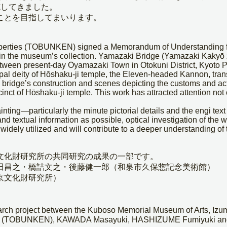
施してきました。
ことを目指してまいります。
 Properties (TOBUNKEN) signed a Memorandum of Understanding 
s in the museum’s collection. Yamazaki Bridge (Yamazaki Kakyō z
etween present-day Ōyamazaki Town in Otokuni District, Kyoto Pr
incipal deity of Hōshaku-ji temple, the Eleven-headed Kannon, tr
e bridge’s construction and scenes depicting the customs and acti
ct of Hōshaku-ji temple. This work has attracted attention not onl
ainting—particularly the minute pictorial details and the engi te
 and textual information as possible, optical investigation of t
be widely utilized and will contribute to a deeper understanding of
文化財研究所の共同研究の成果の一部です。
田昌之・橋詰文之・後藤健一郎（和泉市久保惣記念美術館）
京文化財研究所）
e research project between the Kuboso Memorial Museum of Arts,
no (TOBUNKEN), KAWADA Masayuki, HASHIZUME Fumiyuki and