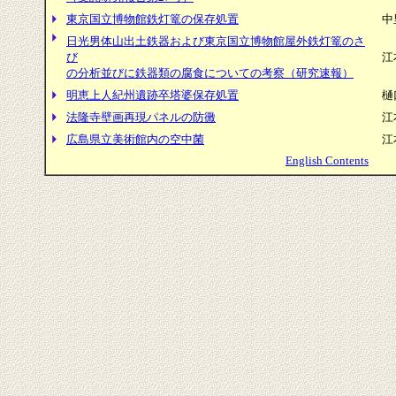
東京国立博物館鉄灯篭の保存処置
中
日光男体山出土鉄器および東京国立博物館屋外鉄灯篭のさ
び
江
の分析並びに鉄器類の腐食についての考察（研究速報）
明恵上人紀州遺跡卒塔婆保存処置
樋
法隆寺壁画再現パネルの防黴
江
広島県立美術館内の空中菌
江
English Contents