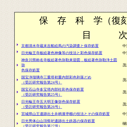
保 存 科 学（復刻
目 
京都清水寺蔵末吉船絵馬の汚染調査と保存処置
中
日光輪王寺板絵著色神像等の技法と彩色保存処置
中
神奈川県称名寺板絵著色弥勒来迎図，板絵著色弥勒浄土図
弥
茂
色保存処置
国宝浄瑠璃寺三重塔初重内部彩色剥落どめ
茂
（受託研究報告第24号）
国宝石山寺多宝塔内部柱彩色保存処置
茂
（受託研究報告第25号）
日光輪王寺五大明王像弥色保存処置
茂
（受託研究報告第26号）
宮城県山王遺跡出土弁柄漆塗櫛の技法とその保存処置
中
日光男体山山頂祭祀遺跡出土鉄器の保存処置
樋
（受託研究報告第27号）