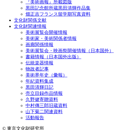
『美術画報』所載図版
黒田記念館所蔵黒田清輝作品集
畑正吉フランス留学期写真資料
文化財関係文献
文化財関連情報
美術展覧会開催情報
美術家・美術関係者情報
画廊関係情報
美術展覧会・映画祭開催情報（日本国外）
書籍情報（日本国外出版）
伝統楽器情報
物故者記事
美術界年史（彙報）
年紀資料集成
黒田清輝日記
売立目録作品情報
久野健寄贈資料
中村傳三郎旧蔵資料
山下菊二関連資料
活動報告
© 東京文化財研究所