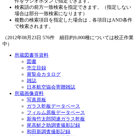
件をラジオボタンで指定できます。
検索語の前方一致検索を指定できます。（指定しない
場合は部分一致検索になります）
複数の検索項目を指定した場合は，各項目はAND条件
で検索されます。
（2012年08月23日 576件 細目約9,000種については校正作業
中）
所蔵図書等資料
図書
売立目録
展覧会カタログ
雑誌
日本航空協会寄贈雑誌
所蔵画像資料
写真原板
ガラス乾板データベース
フィルム原板データベース
新海竹太郎関連ガラス乾板
尾高鮮之助調査撮影記録
和田新調査撮影記録