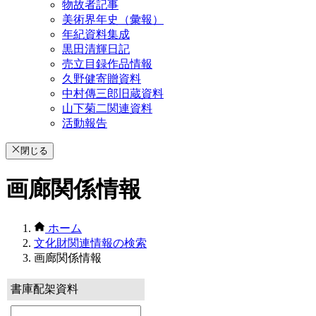
物故者記事
美術界年史（彙報）
年紀資料集成
黒田清輝日記
売立目録作品情報
久野健寄贈資料
中村傳三郎旧蔵資料
山下菊二関連資料
活動報告
閉じる
画廊関係情報
ホーム
文化財関連情報の検索
画廊関係情報
書庫配架資料