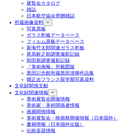
展覧会カタログ
雑誌
日本航空協会寄贈雑誌
所蔵画像資料
写真原板
ガラス乾板データベース
フィルム原板データベース
新海竹太郎関連ガラス乾板
尾高鮮之助調査撮影記録
和田新調査撮影記録
『美術画報』所載図版
黒田記念館所蔵黒田清輝作品集
畑正吉フランス留学期写真資料
文化財関係文献
文化財関連情報
美術展覧会開催情報
美術家・美術関係者情報
画廊関係情報
美術展覧会・映画祭開催情報（日本国外）
書籍情報（日本国外出版）
伝統楽器情報