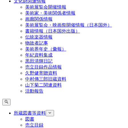
文化財関連情報
美術展覧会開催情報
美術家・美術関係者情報
画廊関係情報
美術展覧会・映画祭開催情報（日本国外）
書籍情報（日本国外出版）
伝統楽器情報
物故者記事
美術界年史（彙報）
年紀資料集成
黒田清輝日記
売立目録作品情報
久野健寄贈資料
中村傳三郎旧蔵資料
山下菊二関連資料
活動報告
所蔵図書等資料
図書
売立目録