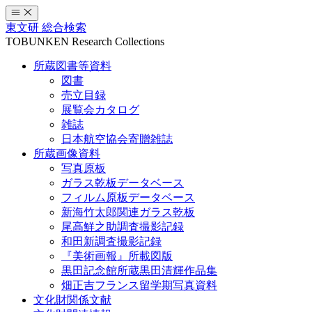
コ
ン
東文研 総合検索
テ
TOBUNKEN Research Collections
ン
所蔵図書等資料
ツ
図書
へ
売立目録
ス
展覧会カタログ
キ
雑誌
ッ
日本航空協会寄贈雑誌
プ
所蔵画像資料
写真原板
ガラス乾板データベース
フィルム原板データベース
新海竹太郎関連ガラス乾板
尾高鮮之助調査撮影記録
和田新調査撮影記録
『美術画報』所載図版
黒田記念館所蔵黒田清輝作品集
畑正吉フランス留学期写真資料
文化財関係文献