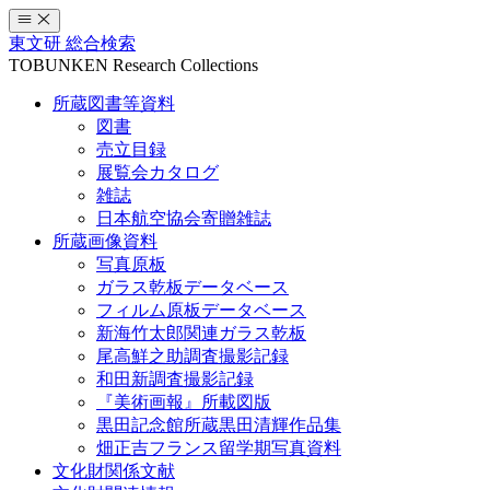
コ
ン
東文研 総合検索
テ
TOBUNKEN Research Collections
ン
所蔵図書等資料
ツ
図書
へ
売立目録
ス
展覧会カタログ
キ
雑誌
ッ
日本航空協会寄贈雑誌
プ
所蔵画像資料
写真原板
ガラス乾板データベース
フィルム原板データベース
新海竹太郎関連ガラス乾板
尾高鮮之助調査撮影記録
和田新調査撮影記録
『美術画報』所載図版
黒田記念館所蔵黒田清輝作品集
畑正吉フランス留学期写真資料
文化財関係文献