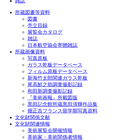
雑誌
所蔵図書等資料
図書
売立目録
展覧会カタログ
雑誌
日本航空協会寄贈雑誌
所蔵画像資料
写真原板
ガラス乾板データベース
フィルム原板データベース
新海竹太郎関連ガラス乾板
尾高鮮之助調査撮影記録
和田新調査撮影記録
『美術画報』所載図版
黒田記念館所蔵黒田清輝作品集
畑正吉フランス留学期写真資料
文化財関係文献
文化財関連情報
美術展覧会開催情報
美術家・美術関係者情報