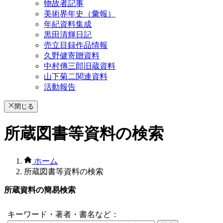
物故者記事
美術界年史（彙報）
年紀資料集成
黒田清輝日記
売立目録作品情報
久野健寄贈資料
中村傳三郎旧蔵資料
山下菊二関連資料
活動報告
閉じる
所蔵図書等資料の検索
ホーム
所蔵図書等資料の検索
所蔵資料の簡易検索
キーワード・著者・書名など：