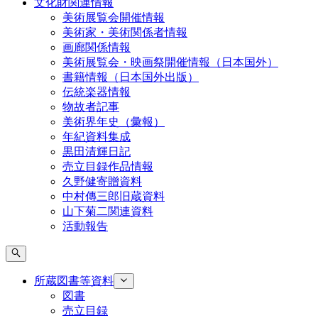
文化財関連情報
美術展覧会開催情報
美術家・美術関係者情報
画廊関係情報
美術展覧会・映画祭開催情報（日本国外）
書籍情報（日本国外出版）
伝統楽器情報
物故者記事
美術界年史（彙報）
年紀資料集成
黒田清輝日記
売立目録作品情報
久野健寄贈資料
中村傳三郎旧蔵資料
山下菊二関連資料
活動報告
所蔵図書等資料
図書
売立目録