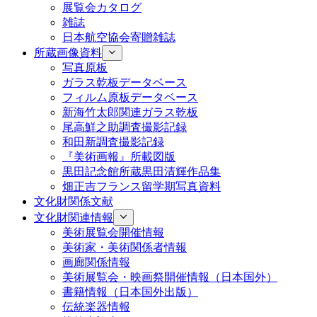
展覧会カタログ
雑誌
日本航空協会寄贈雑誌
所蔵画像資料
写真原板
ガラス乾板データベース
フィルム原板データベース
新海竹太郎関連ガラス乾板
尾高鮮之助調査撮影記録
和田新調査撮影記録
『美術画報』所載図版
黒田記念館所蔵黒田清輝作品集
畑正吉フランス留学期写真資料
文化財関係文献
文化財関連情報
美術展覧会開催情報
美術家・美術関係者情報
画廊関係情報
美術展覧会・映画祭開催情報（日本国外）
書籍情報（日本国外出版）
伝統楽器情報