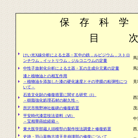
保 存 科 学 
目 
けい光X線分析による土器・瓦中の鉄，ルビジウム，ストロ
馬
ンチウム，イットリウム，ジルコニウムの定量
中性子放射化分析による土器・瓦の主成分元素の定量
馬
漆と植物油との相互作用
－植物油を添加した漆の硬化速度とその塗膜の粘弾性につ
見
いて－
石造文化財の修復措置に関する研究（Ⅰ）
西
－樹脂強化処理石材の耐久性－
所沢市熊野神社板碑の修復処置
茂
平安時代漆芸技法資料（Ⅵ）
中
－宝相華蒔絵経箱－
東大医学部蔵人頭模型の製作技法調査と修復処置
西
史跡・羽山装飾古墳天井崩壊部の修復について