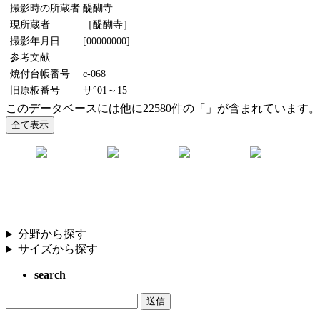
撮影時の所蔵者
醍醐寺
現所蔵者
［醍醐寺］
撮影年月日
[00000000]
参考文献
焼付台帳番号
c-068
旧原板番号
サ°01～15
このデータベースには他に22580件の「」が含まれています。
分野から探す
サイズから探す
search