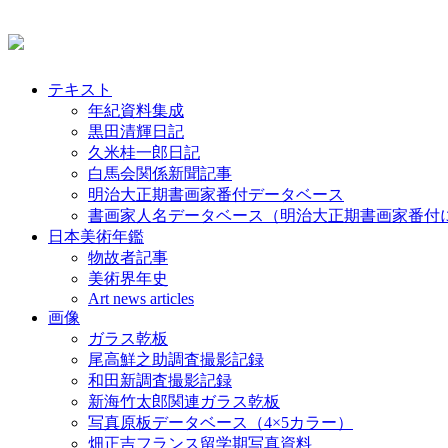
テキスト
年紀資料集成
黒田清輝日記
久米桂一郎日記
白馬会関係新聞記事
明治大正期書画家番付データベース
書画家人名データベース（明治大正期書画家番付
日本美術年鑑
物故者記事
美術界年史
Art news articles
画像
ガラス乾板
尾高鮮之助調査撮影記録
和田新調査撮影記録
新海竹太郎関連ガラス乾板
写真原板データベース（4×5カラー）
畑正吉フランス留学期写真資料