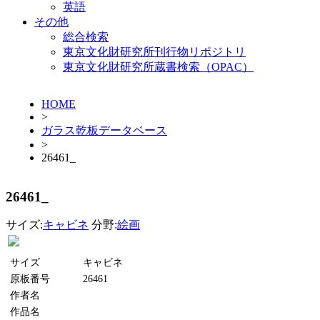
英語
その他
総合検索
東京文化財研究所刊行物リポジトリ
東京文化財研究所蔵書検索（OPAC）
HOME
>
ガラス乾板データベース
>
26461_
26461_
サイズ:
キャビネ
分野:
絵画
サイズ
キャビネ
原板番号
26461
作者名
作品名