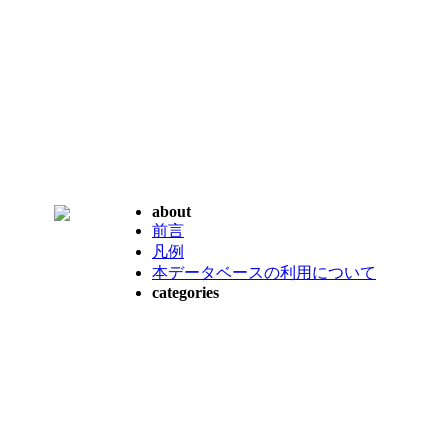
about
前言
凡例
本データベースの利用について
categories