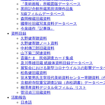
『美術画報』所載図版データベース
黒田記念館所蔵黒田清輝作品集
X線フィルムデータベース
森岡柳蔵旧蔵資料
國華社旧蔵写真資料データベース
今泉雄作『記事珠』
資料目録
久野健寄贈資料
久野健寄贈ノート資料
中村傳三郎旧蔵資料
山下菊二関連資料
斎藤たま 民俗調査カード集成
及川尊雄旧蔵 紙媒体資料目録データベース
展覧会における新型コロナウイルスの影響データ
松島健旧蔵資料
笹木繁男氏主宰現代美術資料センター寄贈資料（
京都府寺院重宝調査記録（赤松調書）データベー
柳澤孝資料デジタル化フィルム_リスト
菅沼貞三旧蔵資料
活動報告
日本語