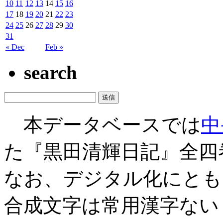
10
11
12
13
14
15
16
17
18
19
20
21
22
23
24
25
26
27
28
29
30
31
« Dec
Feb »
search
本データベースでは
中
た『黒田清輝日記』全四
なお、デジタル化にとも
合成文字は常用漢字ない