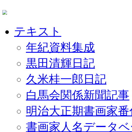
テキスト
年紀資料集成
黒田清輝日記
久米桂一郎日記
白馬会関係新聞記事
明治大正期書画家番
書画家人名データベ