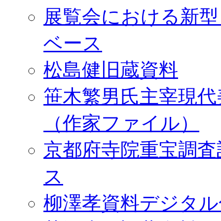
展覧会における新型
ベース
松島健旧蔵資料
笹木繁男氏主宰現代
（作家ファイル）
京都府寺院重宝調査
ス
柳澤孝資料デジタル