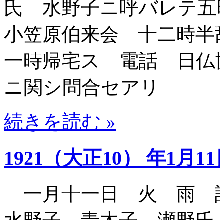
氏 水野子ニ呼バレテ五
小笠原伯来会 十二時半
一時帰宅ス 電話 日仏
ニ関シ問合セアリ
続きを読む »
1921（大正10） 年1月1
一月十一日 火 雨 