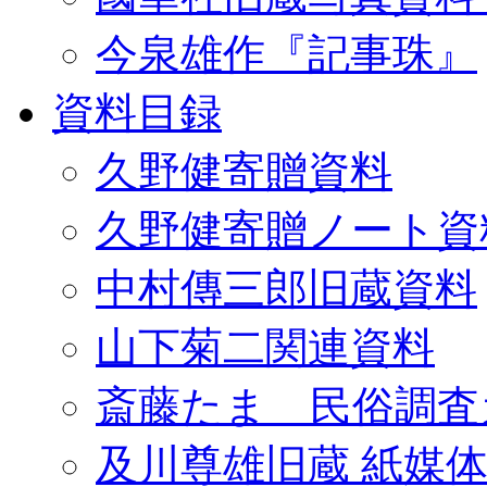
今泉雄作『記事珠』
資料目録
久野健寄贈資料
久野健寄贈ノート資
中村傳三郎旧蔵資料
山下菊二関連資料
斎藤たま 民俗調査
及川尊雄旧蔵 紙媒