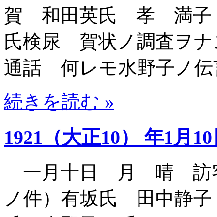
賀 和田英氏 孝 満子
氏検尿 賀状ノ調査ヲナ
通話 何レモ水野子ノ伝
続きを読む »
1921（大正10） 年1月1
一月十日 月 晴 訪
ノ件）有坂氏 田中静子