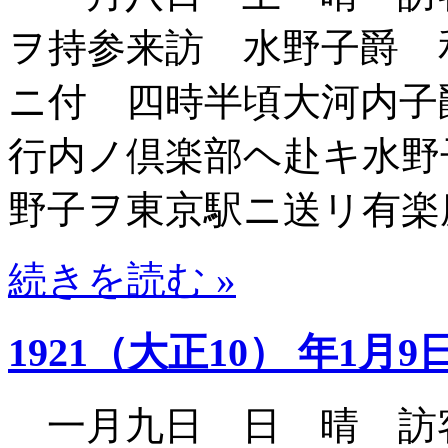
ヲ持参来訪 水野子爵 
ニ付 四時半頃大河内子
行内ノ倶楽部ヘ赴キ水野
野子ヲ東京駅ニ送リ有楽
続きを読む »
1921（大正10） 年1月9
一月九日 日 晴 訪