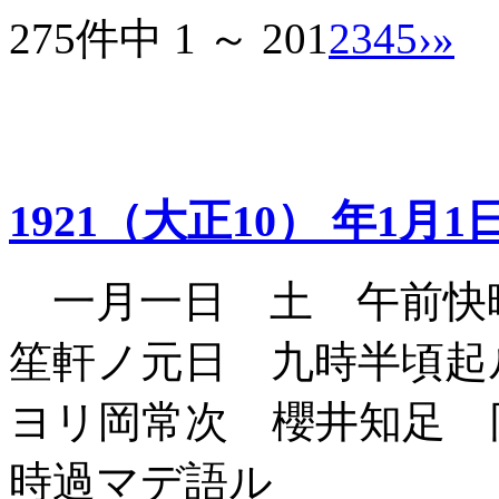
275件中 1 ～ 20
1
2
3
4
5
›
»
1921（大正10） 年1月1
一月一日 土 午前快
笙軒ノ元日 九時半頃起
ヨリ岡常次 櫻井知足 
時過マデ語ル