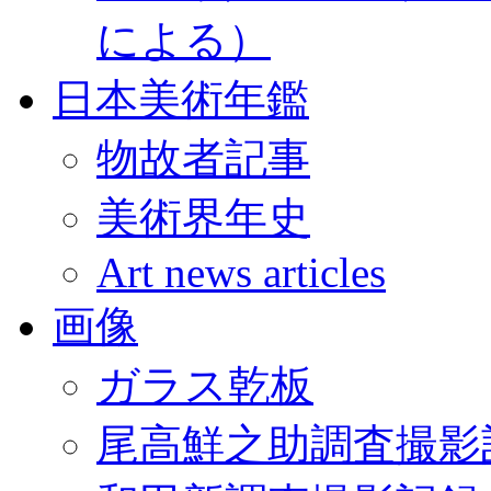
による）
日本美術年鑑
物故者記事
美術界年史
Art news articles
画像
ガラス乾板
尾高鮮之助調査撮影