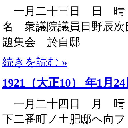
一月二十三日 日 晴
名 衆議院議員日野辰次
題集会 於自邸
続きを読む »
1921（大正10） 年1月2
一月二十四日 月 晴
下二番町ノ土肥邸ヘ向フ