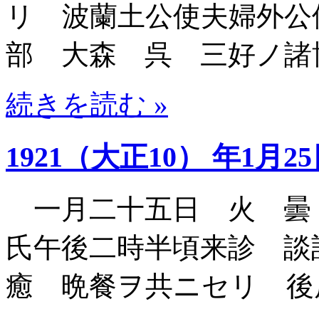
リ 波蘭土公使夫婦外公
部 大森 呉 三好ノ諸
続きを読む »
1921（大正10） 年1月2
一月二十五日 火 曇
氏午後二時半頃来診 談
癒 晩餐ヲ共ニセリ 後