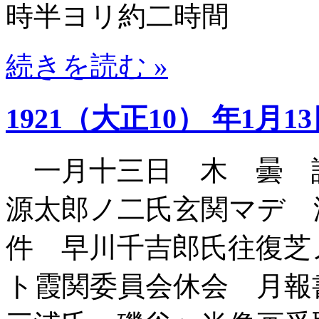
時半ヨリ約二時間
続きを読む »
1921（大正10） 年1月1
一月十三日 木 曇 
源太郎ノ二氏玄関マデ 
件 早川千吉郎氏往復芝
ト霞関委員会休会 月