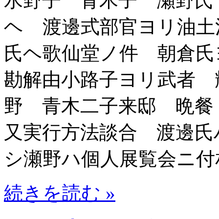
水野子 青木子 瀬野氏
ヘ 渡邊式部官ヨリ油土
氏ヘ歌仙堂ノ件 朝倉
勘解由小路子ヨリ武者 
野 青木二子来邸 晩餐
又実行方法談合 渡邊氏
シ瀬野ハ個人展覧会ニ付
続きを読む »