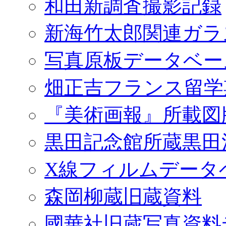
和田新調査撮影記録
新海竹太郎関連ガラ
写真原板データベー
畑正吉フランス留学
『美術画報』所載図
黒田記念館所蔵黒田
X線フィルムデータ
森岡柳蔵旧蔵資料
國華社旧蔵写真資料