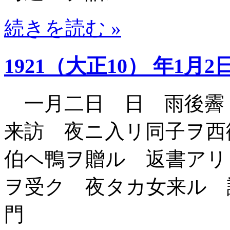
続きを読む »
1921（大正10） 年1月2
一月二日 日 雨後霽
来訪 夜ニ入リ同子ヲ西
伯ヘ鴨ヲ贈ル 返書アリ
ヲ受ク 夜タカ女来ル 
門