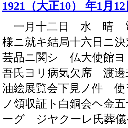
1921（大正10） 年1月1
一月十二日 水 晴 
様ニ就キ結局十六日ニ決
芸品ニ関シ 仏大使館ヨ
吾氏ヨリ病気欠席 渡邊
油絵展覧会下見ノ件 使
ノ領収証ト白銅会ヘ金五
ーグ ジヤクーレ氏葬儀