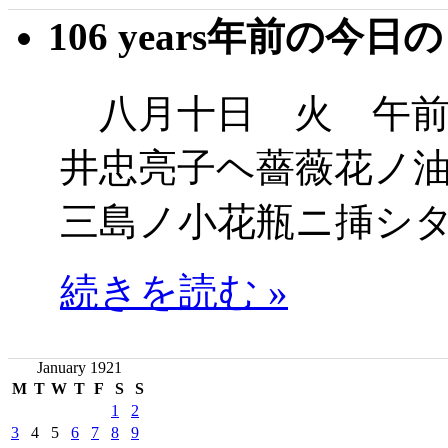
106 years年前の今日
八月十日 火 午前
井忠亮子ヘ薔薇花ノ
三島ノ小花瓶ニ挿シ
続きを読む »
January 1921
M
T
W
T
F
S
S
1
2
3
4
5
6
7
8
9