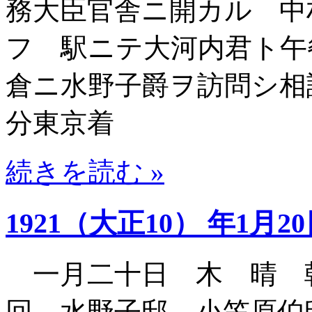
務大臣官舎ニ開カル 中
フ 駅ニテ大河内君ト午
倉ニ水野子爵ヲ訪問シ相
分東京着
続きを読む »
1921（大正10） 年1月2
一月二十日 木 晴 
回 水野子邸 小笠原伯