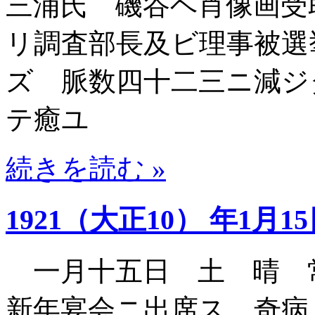
三浦氏 磯谷ヘ肖像画受
リ調査部長及ビ理事被選
ズ 脈数四十二三ニ減ジ
テ癒ユ
続きを読む »
1921（大正10） 年1月1
一月十五日 土 晴 
新年宴会ニ出席ス 奇病