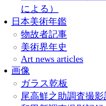
による）
日本美術年鑑
物故者記事
美術界年史
Art news articles
画像
ガラス乾板
尾高鮮之助調査撮影