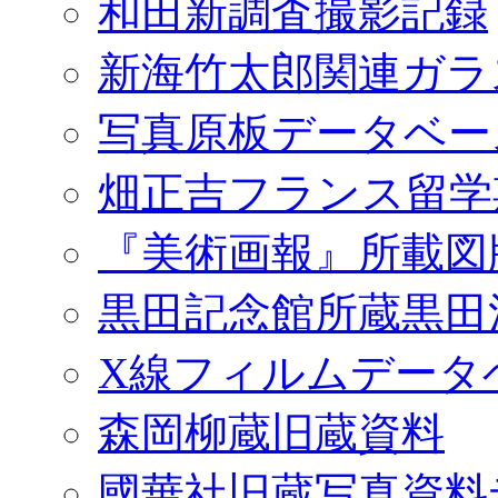
和田新調査撮影記録
新海竹太郎関連ガラ
写真原板データベー
畑正吉フランス留学
『美術画報』所載図
黒田記念館所蔵黒田
X線フィルムデータ
森岡柳蔵旧蔵資料
國華社旧蔵写真資料