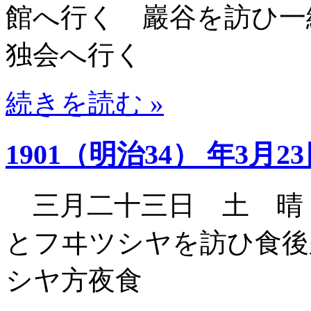
館へ行く 巖谷を訪ひ一
独会へ行く
続きを読む »
1901（明治34） 年3月2
三月二十三日 土 晴
とフヰツシヤを訪ひ食後
シヤ方夜食