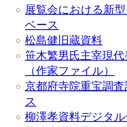
展覧会における新型
ベース
松島健旧蔵資料
笹木繁男氏主宰現代
（作家ファイル）
京都府寺院重宝調査
ス
柳澤孝資料デジタル