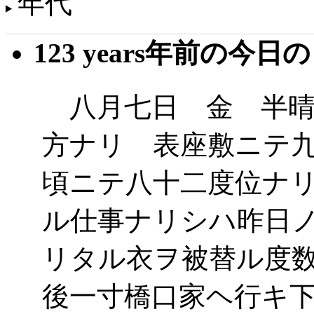
年代
123 years年前の今日
八月七日 金 半晴
方ナリ 表座敷ニテ
頃ニテ八十二度位ナ
ル仕事ナリシハ昨日
リタル衣ヲ被替ル度
後一寸橋口家ヘ行キ