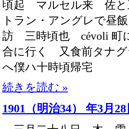
頃起 マルセル来 佐と
トラン・アングレで昼飯
訪 三時頃也 cévoli
合に行く 又食前タナグ
へ僕ハ十時頃帰宅
続きを読む »
1901（明治34） 年3月2