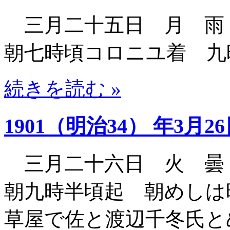
三月二十五日 月 雨
朝七時頃コロニユ着 九
続きを読む »
1901（明治34） 年3月2
三月二十六日 火 曇
朝九時半頃起 朝めしは
草屋で佐と渡辺千冬氏と