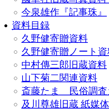
今泉雄作『記事珠』
資料目録
久野健寄贈資料
久野健寄贈ノート資
中村傳三郎旧蔵資料
山下菊二関連資料
斎藤たま 民俗調査
及川尊雄旧蔵 紙媒