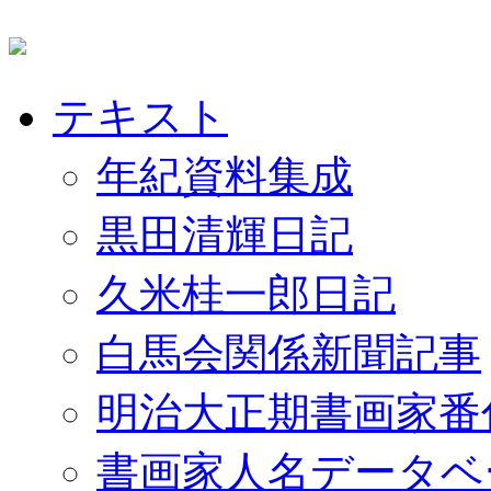
テキスト
年紀資料集成
黒田清輝日記
久米桂一郎日記
白馬会関係新聞記事
明治大正期書画家番
書画家人名データベ