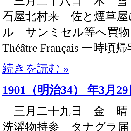
三月二十八日 木 雪
石屋北村来 佐と煙草屋
ル サンミセル等へ買
Théâtre Français 一時頃
続きを読む »
1901（明治34） 年3月2
三月二十九日 金 晴
洗濯物持参 タナグラ届