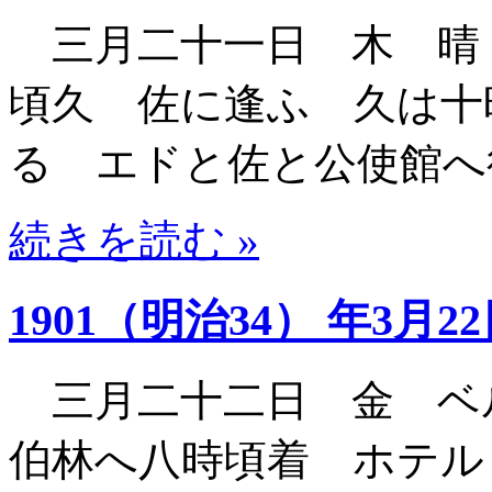
三月二十一日 木 晴
頃久 佐に逢ふ 久は十
る エドと佐と公使館へ
続きを読む »
1901（明治34） 年3月2
三月二十二日 金 ベ
伯林へ八時頃着 ホテル