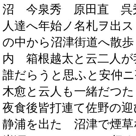
沼 今泉秀 原田直 呉
人達へ年始ノ名札ヲ出ス
の中から沼津街道へ散歩
内 箱根越太と云二人
誰だらうと思ふと安仲ニ
木愈と云人も一緒だつ
夜食後皆打連て佐野の迎
静浦を出た 沼津で煙草