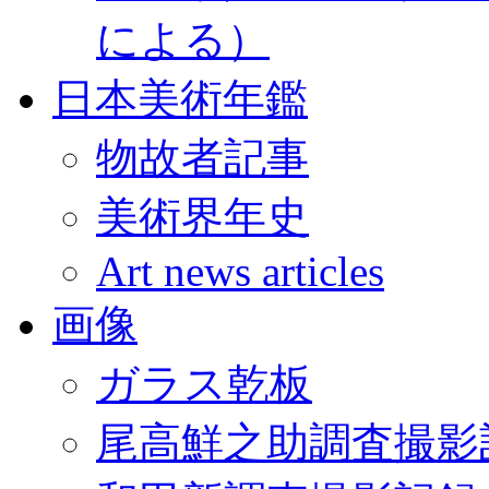
による）
日本美術年鑑
物故者記事
美術界年史
Art news articles
画像
ガラス乾板
尾高鮮之助調査撮影