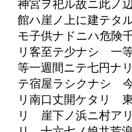
神宮ヲ祀ル故ニ此ノ
館ハ崖ノ上に建テタ
モ子供ナドニハ危険
リ客至テ少ナシ 一
等一週間ニテ七円ナ
テ宿屋ラシクナシ 
リ南口丈開ケタリ 
リ 崖下ノ浜ニ村ア
リ 十六七ノ娘共荒