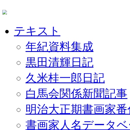
テキスト
年紀資料集成
黒田清輝日記
久米桂一郎日記
白馬会関係新聞記事
明治大正期書画家番
書画家人名データベ