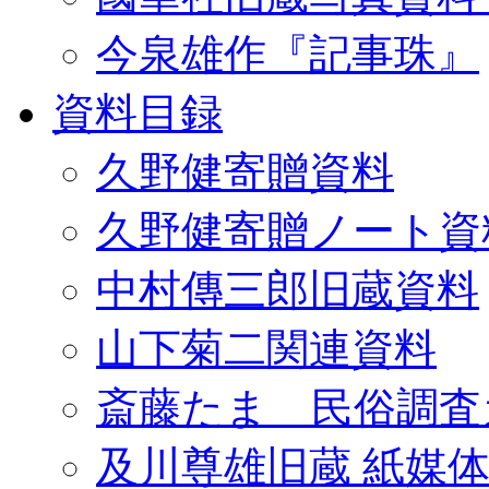
今泉雄作『記事珠』
資料目録
久野健寄贈資料
久野健寄贈ノート資
中村傳三郎旧蔵資料
山下菊二関連資料
斎藤たま 民俗調査
及川尊雄旧蔵 紙媒