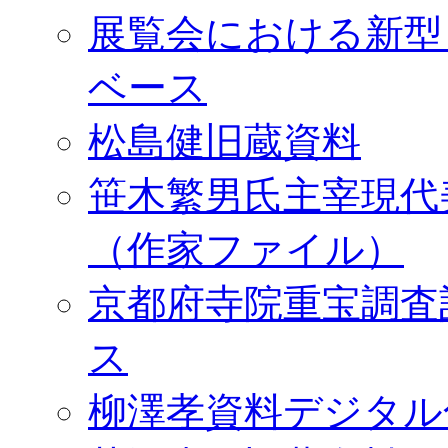
展覧会における新型
ベース
松島健旧蔵資料
笹木繁男氏主宰現代
（作家ファイル）
京都府寺院重宝調査
ス
柳澤孝資料デジタル