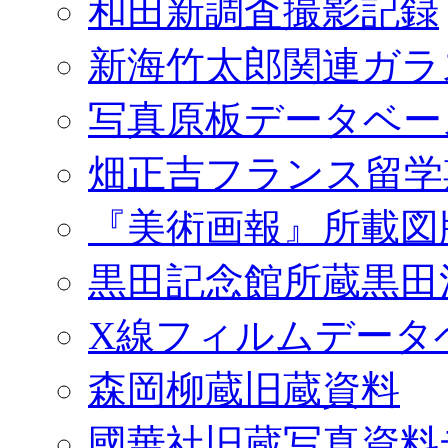
和田新調査撮影記録
新海竹太郎関連ガラ
写真原板データベー
畑正吉フランス留学
『美術画報』所載図
黒田記念館所蔵黒田
X線フィルムデータ
森岡柳蔵旧蔵資料
國華社旧蔵写真資料