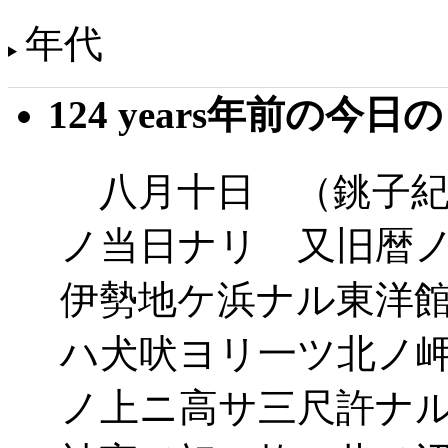
年代
124 years年前の今日
八月十日 （銚子紀
ノ当日ナリ 又旧暦
伊勢地ケ浜ナル東洋
ハ犬吠ヨリ一ツ北ノ
ノ上ニ高サ三尺許ナ