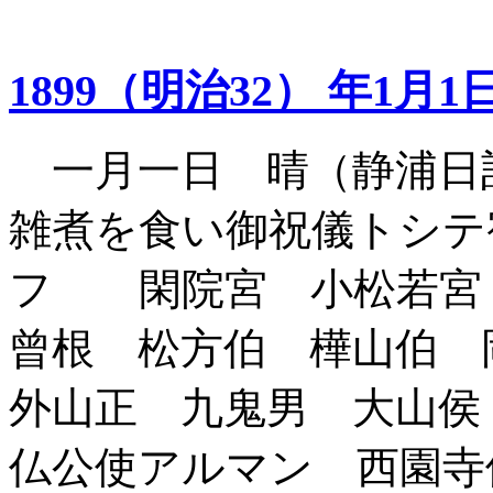
1899（明治32） 年1月1
一月一日 晴（静浦日
雑煮を食い御祝儀トシテ
フ 閑院宮 小松若宮
曾根 松方伯 樺山伯
外山正 九鬼男 大山
仏公使アルマン 西園寺